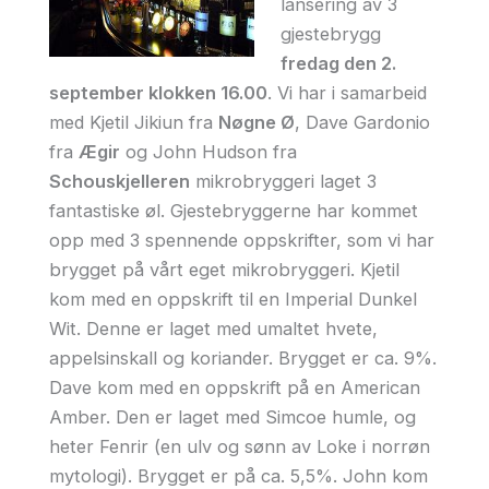
lansering av 3
gjestebrygg
fredag den 2.
september klokken 16.00
. Vi har i samarbeid
med Kjetil Jikiun fra
Nøgne Ø
, Dave Gardonio
fra
Ægir
og John Hudson fra
Schouskjelleren
mikrobryggeri laget 3
fantastiske øl. Gjestebryggerne har kommet
opp med 3 spennende oppskrifter, som vi har
brygget på vårt eget mikrobryggeri. Kjetil
kom med en oppskrift til en Imperial Dunkel
Wit. Denne er laget med umaltet hvete,
appelsinskall og koriander. Brygget er ca. 9%.
Dave kom med en oppskrift på en American
Amber. Den er laget med Simcoe humle, og
heter Fenrir (en ulv og sønn av Loke i norrøn
mytologi). Brygget er på ca. 5,5%. John kom