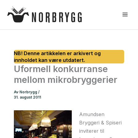
Hopp
rett
til
innholdet
Uformell konkurranse
mellom mikrobryggerier
Av
Norbrygg
/
31. august 2011
Amundsen
Bryggeri & Spiseri
inviterer til