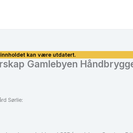
erskap Gamlebyen Håndbrygg
rd Sørlie: