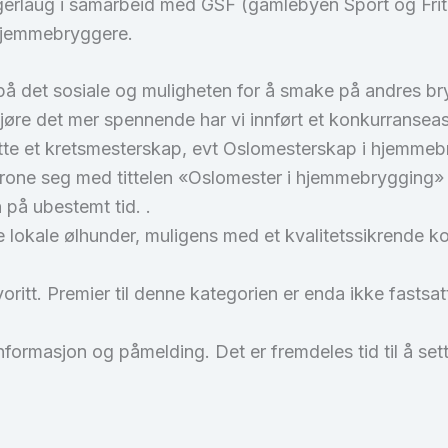
gerlaug i samarbeid med GSF (gamlebyen Sport og Friti
 hjemmebryggere.
å det sosiale og muligheten for å smake på andres bryg
øre det mer spennende har vi innført et konkurransea
dette et kretsmesterskap, evt Oslomesterskap i hjemmebry
rone seg med tittelen «Oslomester i hjemmebrygging» 
 på ubestemt tid. .
lokale ølhunder, muligens med et kvalitetssikrende kor
ritt. Premier til denne kategorien er enda ikke fastsat
nformasjon og påmelding. Det er fremdeles tid til å sette