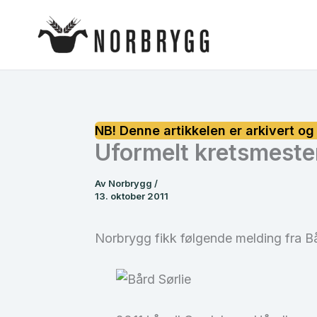
Hopp
rett
til
innholdet
Uformelt kretsmest
Av
Norbrygg
/
13. oktober 2011
Norbrygg fikk følgende melding fra Bå