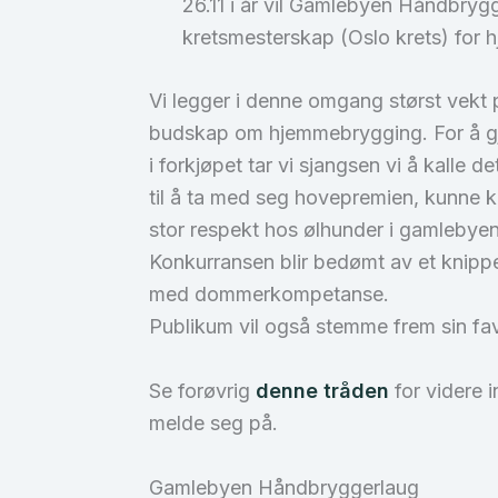
26.11 i år vil Gamlebyen Håndbryg
kretsmesterskap (Oslo krets) for
Vi legger i denne omgang størst vekt p
budskap om hjemmebrygging. For å gj
i forkjøpet tar vi sjangsen vi å kalle 
til å ta med seg hovepremien, kunne k
stor respekt hos ølhunder i gamlebyen
Konkurransen blir bedømt av et knippe 
med dommerkompetanse.
Publikum vil også stemme frem sin favo
Se forøvrig
denne tråden
for videre i
melde seg på.
Gamlebyen Håndbryggerlaug