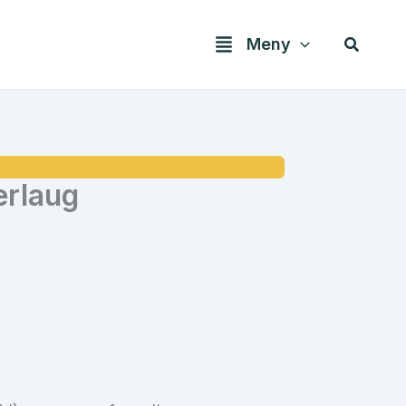
Søk
Meny
erlaug