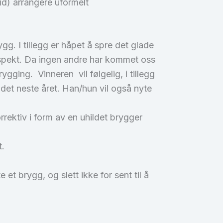
d) arrangere uformelt
g. I tillegg er håpet å spre det glade
spekt. Da ingen andre har kommet oss
gging. Vinneren vil følgelig, i tillegg
det neste året. Han/hun vil også nyte
rektiv i form av en uhildet brygger
t.
 et brygg, og slett ikke for sent til å