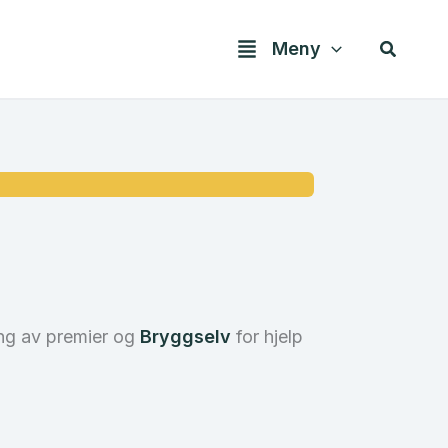
Søk
Meny
ng av premier og
Bryggselv
for hjelp