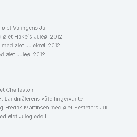
 ølet Varingens Jul
d ølet Hake`s Juleøl 2012
 med ølet Julekrøll 2012
d ølet Juleøl 2012
let Charleston
let Landmålerens våte fingervante
g Fredrik Martinsen med ølet Bestefars Jul
d ølet Juleglede II