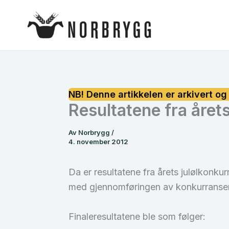
Hopp
rett
til
innholdet
Resultatene fra årets
Av
Norbrygg
/
4. november 2012
Da er resultatene fra årets julølkonku
med gjennomføringen av konkurranse
Finaleresultatene ble som følger: