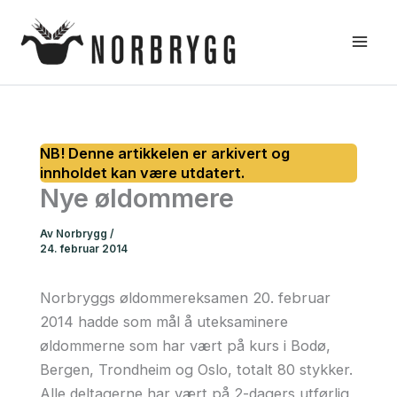
Hopp
rett
til
innholdet
Nye øldommere
Av
Norbrygg
/
24. februar 2014
Norbryggs øldommereksamen 20. februar
2014 hadde som mål å uteksaminere
øldommerne som har vært på kurs i Bodø,
Bergen, Trondheim og Oslo, totalt 80 stykker.
Alle deltagerne har vært på 2-dagers utførlig