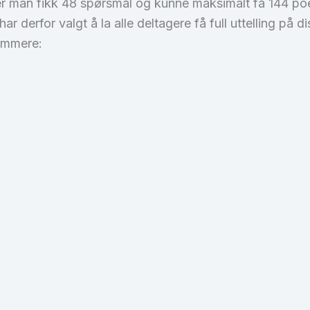
 man fikk 48 spørsmål og kunne maksimalt få 144 poe
r derfor valgt å la alle deltagere få full uttelling på
dommere: