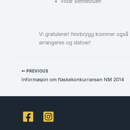
Vidar Bentestuen
Vi gratulerer! Norbrygg kommer også ti
arrangeres og datoer!
PREVIOUS
Informasjon om flaskekonkurransen NM 2014