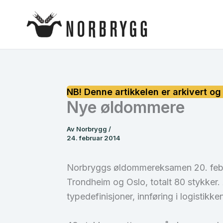
Hopp
rett
til
innholdet
Nye øldommere
Av
Norbrygg
/
24. februar 2014
Norbryggs øldommereksamen 20. febr
Trondheim og Oslo, totalt 80 stykker
typedefinisjoner, innføring i logisti