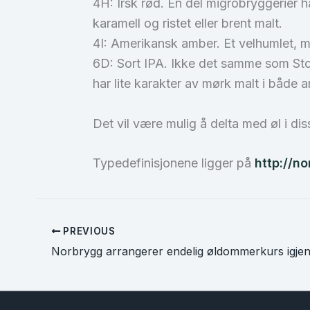
4H: Irsk rød. En del migrobryggerier 
karamell og ristet eller brent malt.
4I: Amerikansk amber. Et velhumlet, me
6D: Sort IPA. Ikke det samme som Sto
har lite karakter av mørk malt i både
Det vil være mulig å delta med øl i di
Typedefinisjonene ligger på
http://n
PREVIOUS
Norbrygg arrangerer endelig øldommerkurs igje