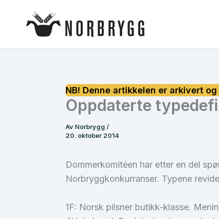
Hopp
rett
til
innholdet
Oppdaterte typedefi
Av
Norbrygg
/
20. oktober 2014
Dommerkomitéen har etter en del spø
Norbryggkonkurranser. Typene revidere
1F: Norsk pilsner butikk-klasse. Meni