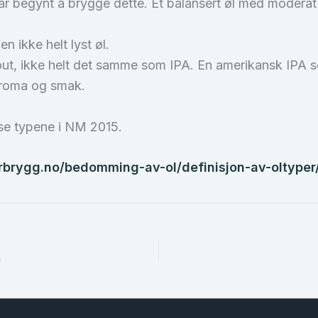
har begynt å brygge dette. Et balansert øl med modera
n ikke helt lyst øl.
ut, ikke helt det samme som IPA. En amerikansk IPA s
 aroma og smak.
sse typene i NM 2015.
orbrygg.no/bedomming-av-ol/definisjon-av-oltyper
n