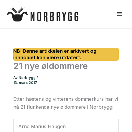
Hopp
rett
til
innholdet
21 nye øldommere
Av
Norbrygg
/
13. mars 2017
Etter høstens og vinterens dommerkurs har vi
nå 21 flunkende nye øldommere i Norbrygg:
Arne Marius Haugen