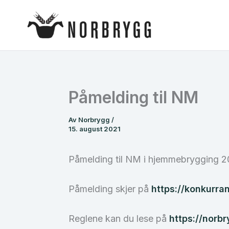
Hopp
rett
til
innholdet
Påmelding til NM
Av
Norbrygg
/
15. august 2021
Påmelding til NM i hjemmebrygging 2021
Påmelding skjer på
https://konkurra
Reglene kan du lese på
https://norb