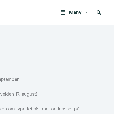
Søk
Meny
september.
kvelden 17, august)
jon om typedefinisjoner og klasser på