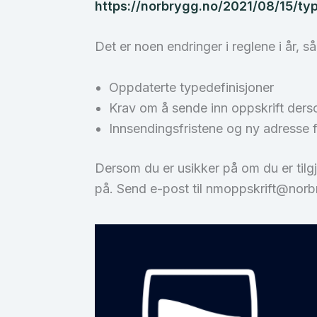
https://norbrygg.no/2021/08/15/ty
Det er noen endringer i reglene i år, s
Oppdaterte typedefinisjoner
Krav om å sende inn oppskrift derso
Innsendingsfristene og ny adresse f
Dersom du er usikker på om du er tilg
på. Send e-post til nmoppskrift@nor