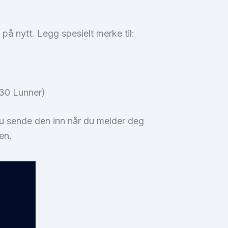
på nytt. Legg spesielt merke til:
730 Lunner)
 du sende den inn når du melder deg
en.