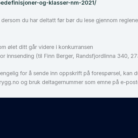
pedefinisjoner-og-klasser-nm-2021/
å dersom du har deltatt før bør du lese gjennom reglene 
m ølet ditt går videre i konkurransen
or innsending (til Finn Berger, Randsfjordlinna 340, 2
jengelig for å sende inn oppskrift på forespørsel, kan
brygg.no og bruk deltagernummer som emne på e-post