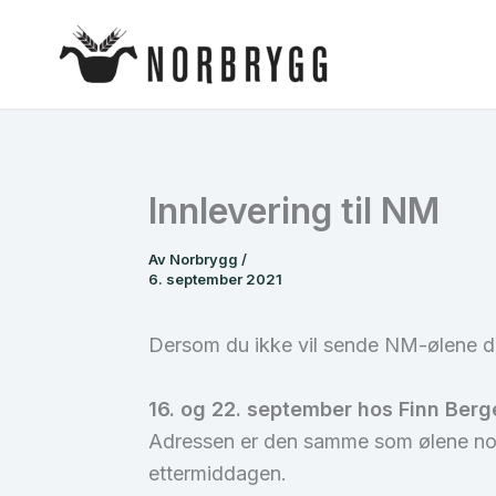
Hopp
rett
til
innholdet
Innlevering til NM
Av
Norbrygg
/
6. september 2021
Dersom du ikke vil sende NM-ølene di
16. og 22. september hos Finn Berg
Adressen er den samme som ølene norm
ettermiddagen.