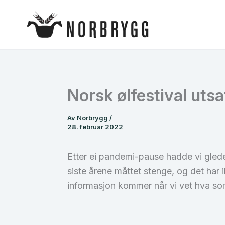
Hopp
rett
til
innholdet
Norsk ølfestival utsa
Av
Norbrygg
/
28. februar 2022
Etter ei pandemi-pause hadde vi gledet o
siste årene måttet stenge, og det har i
informasjon kommer når vi vet hva som 