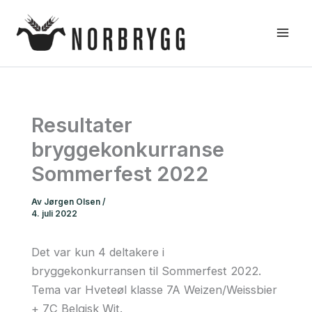
Hopp
rett
til
innholdet
Resultater
bryggekonkurranse
Sommerfest 2022
Av
Jørgen Olsen
/
4. juli 2022
Det var kun 4 deltakere i
bryggekonkurransen til Sommerfest 2022.
Tema var Hveteøl klasse 7A Weizen/Weissbier
+ 7C Belgisk Wit.