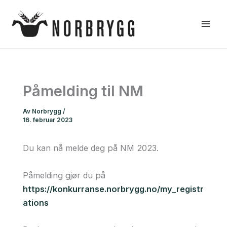
Hopp
rett
til
innholdet
Påmelding til NM
Av
Norbrygg
/
16. februar 2023
Du kan nå melde deg på NM 2023.
Påmelding gjør du på
https://konkurranse.norbrygg.no/my_registr
ations