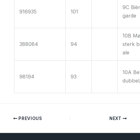
9C Biè
916935
101
garde
10B Mø
388084
94
sterk b
ale
10A Be
98194
93
dubbel
PREVIOUS
NEXT