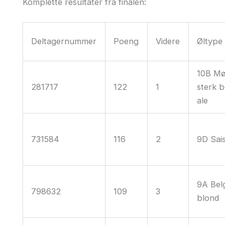
Komplette resultater fra finalen:
Deltagernummer
Poeng
Videre
Øltype
10B Mø
281717
122
1
sterk b
ale
731584
116
2
9D Sai
9A Bel
798632
109
3
blond