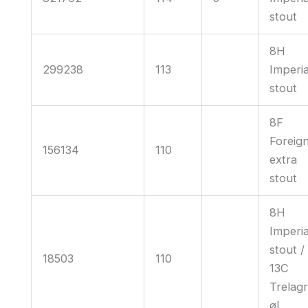
stout
8H
299238
113
Imperia
stout
8F
Foreig
156134
110
extra
stout
8H
Imperia
stout /
18503
110
13C
Trelagr
øl