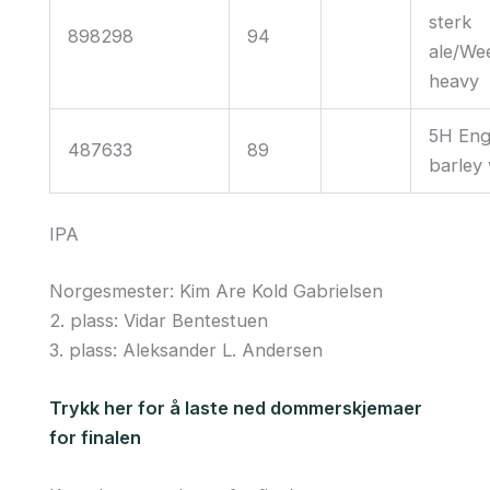
sterk
898298
94
ale/We
heavy
5H Eng
487633
89
barley
IPA
Norgesmester: Kim Are Kold Gabrielsen
2. plass: Vidar Bentestuen
3. plass: Aleksander L. Andersen
Trykk her for å laste ned dommerskjemaer
for finalen