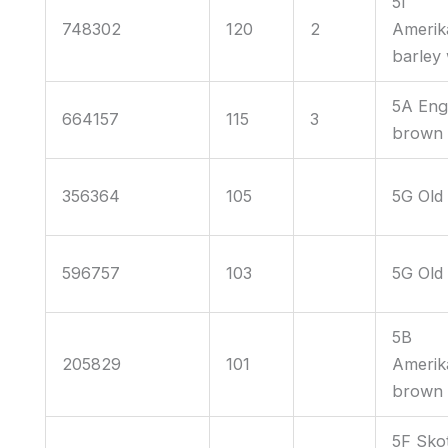
5I
748302
120
2
Amerik
barley
5A Eng
664157
115
3
brown 
356364
105
5G Old 
596757
103
5G Old 
5B
205829
101
Amerik
brown 
5F Sko