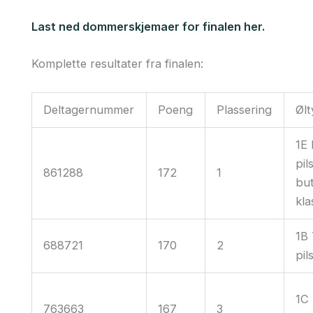
Last ned dommerskjemaer for finalen her.
Komplette resultater fra finalen:
Deltagernummer
Poeng
Plassering
Øl
1E
pil
861288
172
1
but
kla
1B 
688721
170
2
pil
1C
763663
167
3