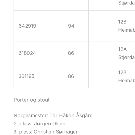
Stjørda
12B
642919
94
Heima
12A
618024
86
Stjørda
12B
361195
86
Heima
Porter og stout
Norgesmester: Tor Håkon Åsgård
2. plass: Jørgen Olsen
3. plass: Christian Sørhagen