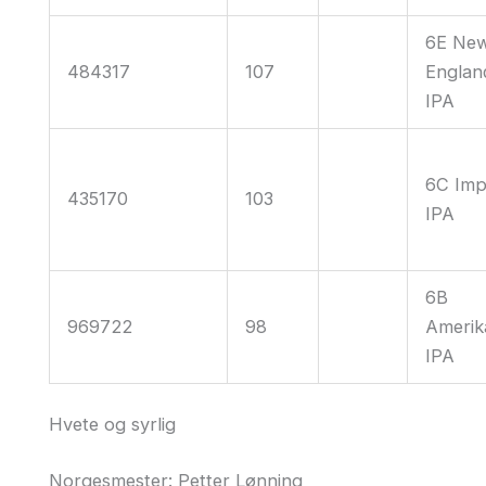
6E Ne
484317
107
Englan
IPA
6C Imp
435170
103
IPA
6B
969722
98
Amerik
IPA
Hvete og syrlig
Norgesmester: Petter Lønning