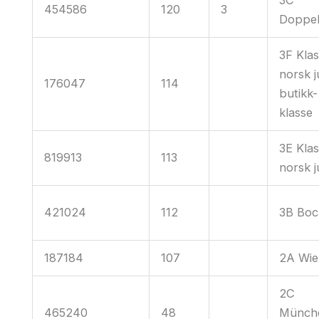
454586
120
3
Doppe
3F Klas
norsk j
176047
114
butikk-
klasse
3E Klas
819913
113
norsk j
421024
112
3B Boc
187184
107
2A Wie
2C
465240
48
Münch