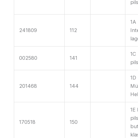
pil
1A
241809
112
Int
lag
1C
002580
141
pil
1D
201468
144
Mü
Hel
1E
pil
170518
150
but
kla