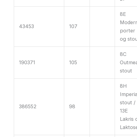
8E
Moder
43453
107
porter
og sto
8C
190371
105
Outmea
stout
8H
Imperia
stout /
386552
98
13E
Lakris 
Laktos