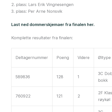
2. plass: Lars Erik Vingnesengen
3. plass: Per Arne Nonsvik
Last ned dommerskjemaer fra finalen her.
Komplette resultater fra finalen:
Deltagernummer
Poeng
Videre
Øltype
3C Dob
589836
128
1
bokk
2F Klas
760922
121
2
røykøl
3C