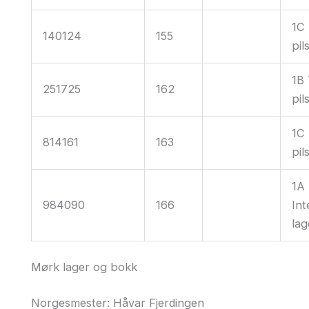
1C
140124
155
pil
1B 
251725
162
pil
1C
814161
163
pil
1A
984090
166
Int
lag
Mørk lager og bokk
Norgesmester: Håvar Fjerdingen