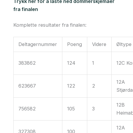
Trykk her for å laste ned dommerskjemaer
fra finalen
Komplette resultater fra finalen:
Deltagernummer
Poeng
Videre
Øltype
383862
124
1
12C Ko
12A
623667
122
2
Stjørda
12B
756582
105
3
Heima
12A
327308
100