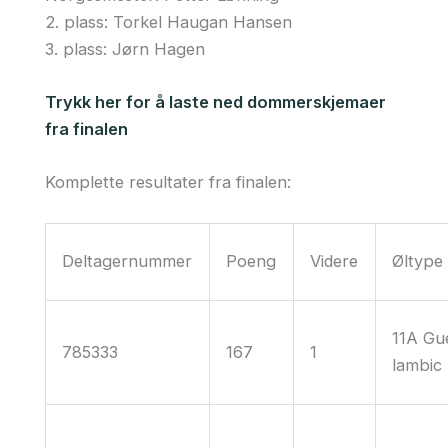
2. plass: Torkel Haugan Hansen
3. plass: Jørn Hagen
Trykk her for å laste ned dommerskjemaer
fra finalen
Komplette resultater fra finalen:
Deltagernummer
Poeng
Videre
Øltype
11A Gu
785333
167
1
lambic