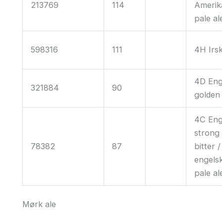
213769
114
Amerik
pale al
598316
111
4H Irs
4D Eng
321884
90
golden 
4C Eng
strong
78382
87
bitter /
engels
pale al
Mørk ale