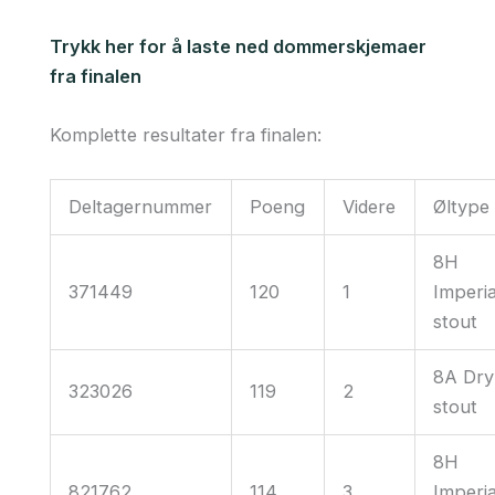
Trykk her for å laste ned dommerskjemaer
fra finalen
Komplette resultater fra finalen:
Deltagernummer
Poeng
Videre
Øltype
8H
371449
120
1
Imperia
stout
8A Dry
323026
119
2
stout
8H
821762
114
3
Imperia