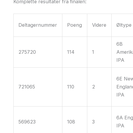
Komplette resultater fra finalen:
Deltagernummer
Poeng
Videre
Øltype
6B
275720
114
1
Amerik
IPA
6E Ne
721065
110
2
Englan
IPA
6A Eng
569623
108
3
IPA