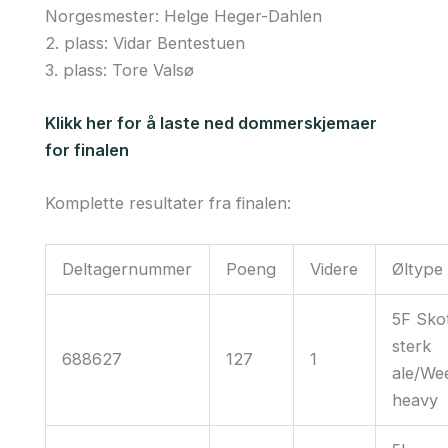
Norgesmester: Helge Heger-Dahlen
2. plass: Vidar Bentestuen
3. plass: Tore Valsø
Klikk her for å laste ned dommerskjemaer
for finalen
Komplette resultater fra finalen:
Deltagernummer
Poeng
Videre
Øltype
5F Sko
sterk
688627
127
1
ale/We
heavy