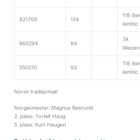
11B Bel
921700
134
lambic
7A
863294
84
Weizen
11B Bel
550370
92
lambic
Norsk tradisjonsøl
Norgesmester: Magnus Bestvold
2. plass: Torleif Haug
3. plass: Kurt Haugen