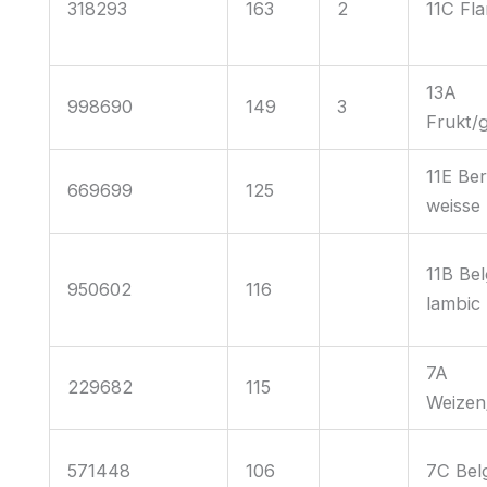
318293
163
2
11C Fl
13A
998690
149
3
Frukt/
11E Ber
669699
125
weisse
11B Bel
950602
116
lambic
7A
229682
115
Weizen
571448
106
7C Belg