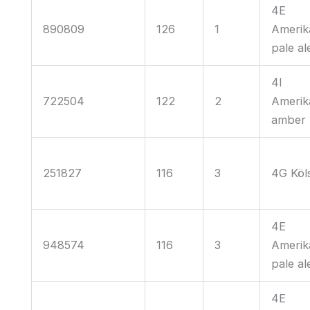
4E
890809
126
1
Amerik
pale al
4I
722504
122
2
Amerik
amber
251827
116
3
4G Köl
4E
948574
116
3
Amerik
pale al
4E