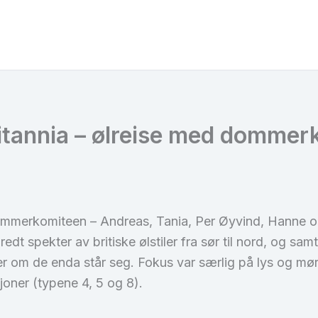
ritannia – ølreise med domme
ommerkomiteen – Andreas, Tania, Per Øyvind, Hanne o
dt spekter av britiske ølstiler fra sør til nord, og sam
er om de enda står seg. Fokus var særlig på lys og mør
oner (typene 4, 5 og 8).