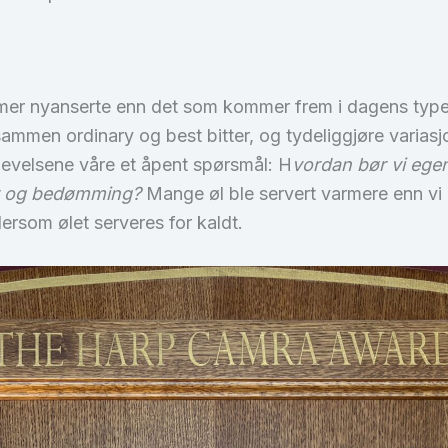
r mer nyanserte enn det som kommer frem i dagens typede
 sammen ordinary og best bitter, og tydeliggjøre variasj
levelsene våre et åpent spørsmål: H
vordan bør vi egent
er og bedømming?
Mange øl ble servert varmere enn vi er
rsom ølet serveres for kaldt.