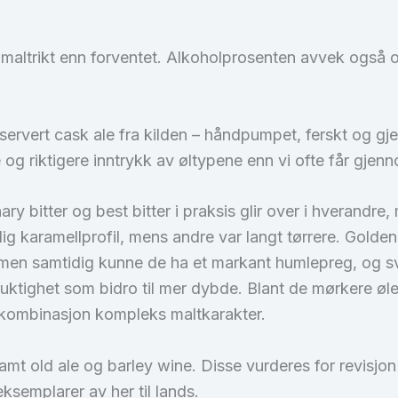
r maltrikt enn forventet. Alkoholprosenten avvek også o
 servert cask ale fra kilden – håndpumpet, ferskt og gj
 og riktigere inntrykk av øltypene enn vi ofte får gje
nary bitter og best bitter i praksis glir over i hverandr
 karamellprofil, mens andre var langt tørrere. Golden 
 men samtidig kunne de ha et markant humlepreg, og sv
ktighet som bidro til mer dybde. Blant de mørkere ølen
 i kombinasjon kompleks maltkarakter.
samt old ale og barley wine. Disse vurderes for revisjo
ksemplarer av her til lands.