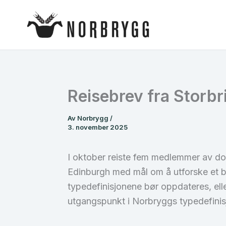
Hopp
rett
til
innholdet
Reisebrev fra Storb
Av
Norbrygg
/
3. november 2025
I oktober reiste fem medlemmer av d
Edinburgh med mål om å utforske et bre
typedefinisjonene bør oppdateres, ell
utgangspunkt i Norbryggs typedefinisj