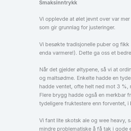
Smaksinntrykk
Vi opplevde at ølet jevnt over var me
som gir grunnlag for justeringer.
Vi besøkte tradisjonelle puber og fikk
enda varmere!). Dette ga oss et bedre
Når det gjelder øltypene, så vi at ordi
og maltsødme. Enkelte hadde en tydelig
hadde ventet, ofte helt ned mot 3 %,
Flere brygg hadde også en merkbar fru
tydeligere fruktestere enn forventet,
Vi fant lite skotsk ale og wee heavy, 
mindre problematiske å få tak i gode e