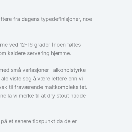
ftere fra dagens typedefinisjoner, noe
erne ved 12-16 grader (noen føltes
nnom kaldere servering hjemme.
e, med små variasjoner i alkoholstyrke
ale viste seg å være lettere enn vi
ak til fraværende maltkompleksitet.
e la vi merke til at dry stout hadde
n på et senere tidspunkt da de er