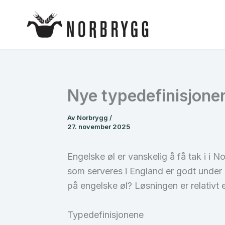
Hopp
rett
til
innholdet
Nye typedefinisjoner
Av
Norbrygg
/
27. november 2025
Engelske øl er vanskelig å få tak i i N
som serveres i England er godt under 
på engelske øl? Løsningen er relativt e
Typedefinisjonene