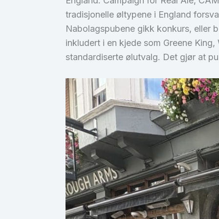
England. Campaign for Real Ale, CAMRA
tradisjonelle øltypene i England fors
Nabolagspubene gikk konkurs, eller ble
inkludert i en kjede som Greene King
standardiserte ølutvalg. Det gjør at p