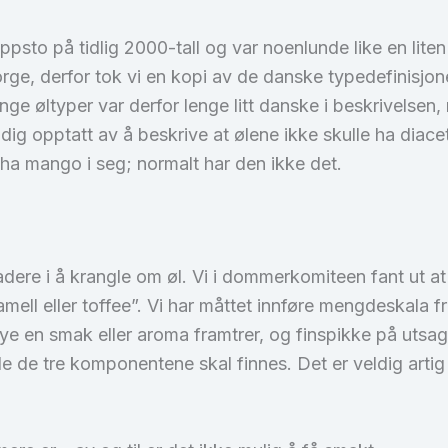
psto på tidlig 2000-tall og var noenlunde like en lit
orge, derfor tok vi en kopi av de danske typedefinisjonen
nge øltyper var derfor lenge litt danske i beskrivelse
ig opptatt av å beskrive at ølene ikke skulle ha diacet
l ha mango i seg; normalt har den ikke det.
ere i å krangle om øl. Vi i dommerkomiteen fant ut at 
aramell eller toffee”. Vi har måttet innføre mengdeskala
e en smak eller aroma framtrer, og finspikke på utsag
 alle de tre komponentene skal finnes. Det er veldig art