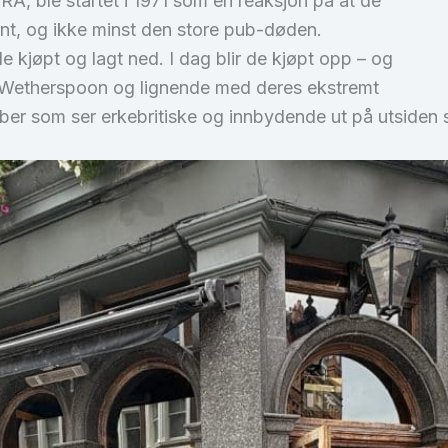
, ble startet i 1971 som en reaksjon på at de
vant, og ikke minst den store pub-døden.
 kjøpt og lagt ned. I dag blir de kjøpt opp – og
, Wetherspoon og lignende med deres ekstremt
uber som ser erkebritiske og innbydende ut på utsiden st