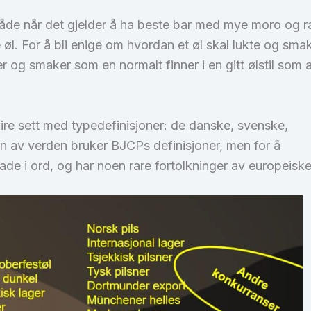
de når det gjelder å ha beste bar med mye moro og rar
ge øl. For å bli enige om hvordan et øl skal lukte og sm
 og smaker som en normalt finner i en gitt ølstil som 
fire sett med typedefinisjoner: de danske, svenske,
 av verden bruker BJCPs definisjoner, men for å
glade i ord, og har noen rare fortolkninger av europeiske