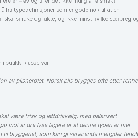
re er – av og til er det ikke mulig å få smakt
 å ha typedefinisjoner som er gode nok til at en
 skal smake og lukte, og ikke minst hvilke særpreg og 
 i butikk-klasse var
rsjon av pilsnerølet. Norsk pils brygges ofte etter ren
skal være frisk og lettdrikkelig, med balansert
opp mot andre lyse lagere er at denne typen er mer
til bryggeriet, som kan gi varierende mengder fenoler