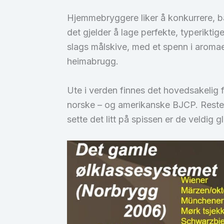
Hjemmebryggere liker å konkurrere, bå
det gjelder å lage perfekte, typerikti
slags målskive, med et spenn i aromaer
heimabrugg.
Ute i verden finnes det hovedsakelig 
norske – og amerikanske BJCP. Resten
sette det litt på spissen er de veldig 