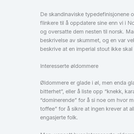
De skandinaviske typedefinisjonene op
flinkere til å oppdatere sine enn vi i N
og oversatte dem nesten til norsk. Ma
beskrivelse av skummet, og en var veld
beskrive at en imperial stout ikke ska
Interesserte øldommere
Øldommere er glade i øl, men enda glad
bitterhet”, eller å liste opp “knekk, k
“dominerende” for å si noe om hvor my
toffee” for å sikre at ingen krever at
engasjerte folk.