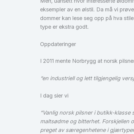
Men, uansett hvor interesserte øldomme
eksempler av en ølstil. Da må vi prøve
dommer kan lese seg opp på hva stilen
type er ekstra godt.
Oppdateringer
I 2011 mente Norbrygg at norsk pilsner
“en industriell og lett tilgjengelig ve
I dag sier vi
“Vanlig norsk pilsner i butikk-klasse 
maltsødme og bitterhet. Forskjellen 
preget av særegenhetene i gjærtypen 