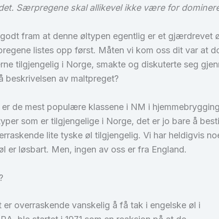
det. Særpregene skal allikevel ikke være for dominere
er godt fram at denne øltypen egentlig er et gjærdrevet
 pregene listes opp først. Måten vi kom oss dit var at 
erne tilgjengelig i Norge, smakte og diskuterte seg gje
å beskrivelsen av maltpreget?
or er de mest populære klassene i NM i hjemmebryggin
typer som er tilgjengelige i Norge, det er jo bare å bes
rraskende lite tyske øl tilgjengelig. Vi har heldigvis
øl er løsbart. Men, ingen av oss er fra England.
?
t er overraskende vanskelig å få tak i engelske øl i