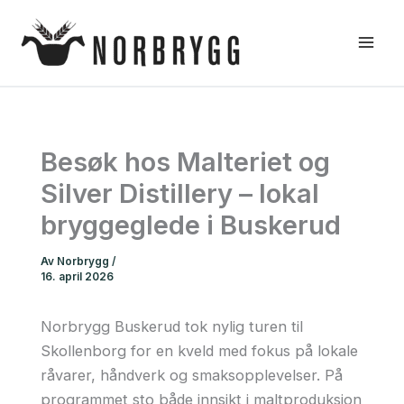
Hopp
rett
til
innholdet
Besøk hos Malteriet og
Silver Distillery – lokal
bryggeglede i Buskerud
Av
Norbrygg
/
16. april 2026
Norbrygg Buskerud tok nylig turen til
Skollenborg for en kveld med fokus på lokale
råvarer, håndverk og smaksopplevelser. På
programmet sto både innsikt i maltproduksjon