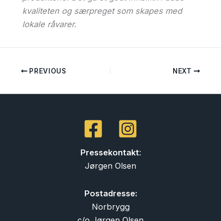
kvaliteten og særpreget som skapes med
lokale råvarer.
PREVIOUS
NEXT
Pressekontakt
:
Jørgen Olsen
Postadresse:
Norbrygg
c/o Jørgen Olsen