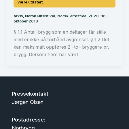
Arkiv
,
Norsk Ølfestival
,
Norsk Ølfestival 2020
16.
oktober 2019
§ 1.1 Antall brygg som en deltager får stille
med er ikke på forhånd avgrenset. § 1.2 Det
kan maksimalt oppføres 2 –to– bryggere pr.
brygg. Dersom flere har vært
Pressekontakt
:
Jørgen Olsen
Postadresse:
Norbrygg