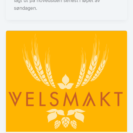
lagt ut på hovedsiden senest i løpet av
søndagen.