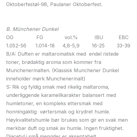
Oktoberfestøl-98, Paulaner Oktoberfest.
B. Münchener Dunkel
OG FG vol.% IBU EBC
1.052-56 1.014-18 4,8-5,9 16-25 33-39
B/A: Duften er maltaromatisk med endel ristede
toner, brødaktig aroma som kommer fra
Munchenermalten. (Klassisk Munchener Dunkel
inneholder mørk Munchenermalt)
S: Rik og fyldig smak med rikelig maltaroma,
underliggende karamellkarakter balansert med
humletoner, en kompleks ettersmak med
honningaktig vørtersmak og krydret humle.
Høykvalitetshumle bør brukes som gir en svak men
merkbar duft og smak av humle. Ingen fruktighet.
Diacetyl i små mengder er akseptabelt.