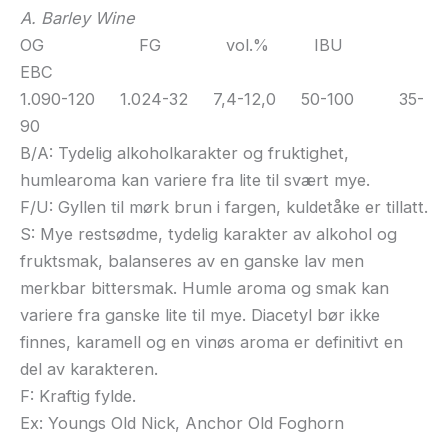
A. Barley Wine
OG FG vol.% IBU
EBC
1.090-120 1.024-32 7,4-12,0 50-100 35-
90
B/A: Tydelig alkoholkarakter og fruktighet,
humlearoma kan variere fra lite til svært mye.
F/U: Gyllen til mørk brun i fargen, kuldetåke er tillatt.
S: Mye restsødme, tydelig karakter av alkohol og
fruktsmak, balanseres av en ganske lav men
merkbar bittersmak. Humle aroma og smak kan
variere fra ganske lite til mye. Diacetyl bør ikke
finnes, karamell og en vinøs aroma er definitivt en
del av karakteren.
F: Kraftig fylde.
Ex: Youngs Old Nick, Anchor Old Foghorn