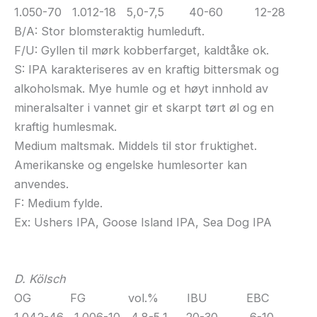
1.050-70 1.012-18 5,0-7,5 40-60 12-28
B/A: Stor blomsteraktig humleduft.
F/U: Gyllen til mørk kobberfarget, kaldtåke ok.
S: IPA karakteriseres av en kraftig bittersmak og
alkoholsmak. Mye humle og et høyt innhold av
mineralsalter i vannet gir et skarpt tørt øl og en
kraftig humlesmak.
Medium maltsmak. Middels til stor fruktighet.
Amerikanske og engelske humlesorter kan
anvendes.
F: Medium fylde.
Ex: Ushers IPA, Goose Island IPA, Sea Dog IPA
D. Kölsch
OG FG vol.% IBU EBC
1.042-46 1.006-10 4,8-5,1 20-30 6-10