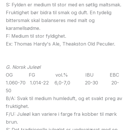
S: Fylden er medium til stor med en søtlig maltsmak.
Fruktighet bør bidra til smak og duft. En tydelig
bittersmak skal balanseres med malt og
karamellsødme.
F: Medium til stor fyldighet.
Ex: Thomas Hardy's Ale, Theakston Old Peculier.
G. Norsk Juleøl
OG FG vol.% IBU EBC
1.060-70 1.014-22 6,0-7,0 20-30 20-
50
B/A: Svak til medium humleduft, og et svakt preg av
fruktighet.
F/U: Juleøl kan variere i farge fra kobber til mørk
brun.
S: Det tradisjonelle juleølet er undergjæret med en