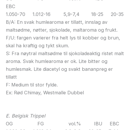
EBC
1.050-70 1.012-16 5,9-7,4 18-25 20-35
B/A: En svak humlearoma er tillatt, innslag av
maltsødme, nøtter, sjokolade, maltaroma og frukt.
F/U: fargen varierer fra helt lys til kobber og brun,
skal ha kraftig og tykt skum.
S: Fra nøytral maltsødme til sjokoladeaktig ristet malt
aroma. Svak humlearoma er ok. Lite bitter og
humlesmak. Lite diacetyl og svakt bananpreg er
tillatt
F: Medium til stor fylde.
Ex: Rød Chimay, Westmalle Dubbel
E. Belgisk Trippel
OG FG vol.% IBU EBC