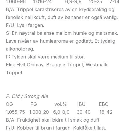
1.060-96 1.016-24 6,9-9,9 20-25 7-14
B/A: Trippel karaktriseres av en krydderaktig og
fenolisk nellikduft, duft av bananer er også vanlig.
F/U: Lys i fargen.
S: En nøytral balanse mellom humle og maltsmak.
Lave nivåer av humlearoma er godtatt. Et tydelig
alkoholpreg.
F: Fylden skal være medium til stor.
Eks: Hvit Chimay, Bruggse Trippel, Westmalle
Trippel.
F. Old / Strong Ale
OG FG vol.% IBU EBC
1.055-75 1.008-20 6,0-8,0 30-40 16-42
B/A: Fruktighet skal bidra til smak og duft.
F/U: Kobber til brun i fargen. Kaldtåke tillatt.