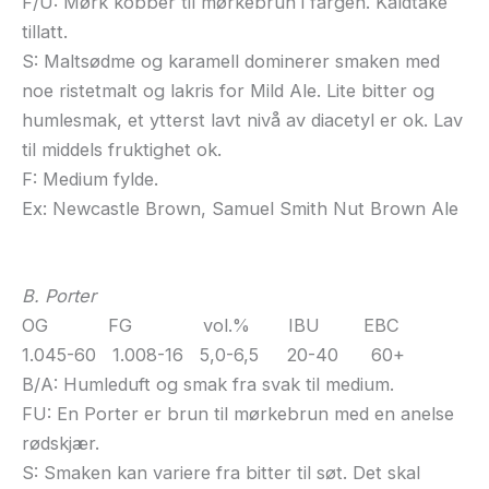
F/U: Mørk kobber til mørkebrun i fargen. Kaldtåke
tillatt.
S: Maltsødme og karamell dominerer smaken med
noe ristetmalt og lakris for Mild Ale. Lite bitter og
humlesmak, et ytterst lavt nivå av diacetyl er ok. Lav
til middels fruktighet ok.
F: Medium fylde.
Ex: Newcastle Brown, Samuel Smith Nut Brown Ale
B. Porter
OG FG vol.% IBU EBC
1.045-60 1.008-16 5,0-6,5 20-40 60+
B/A: Humleduft og smak fra svak til medium.
FU: En Porter er brun til mørkebrun med en anelse
rødskjær.
S: Smaken kan variere fra bitter til søt. Det skal