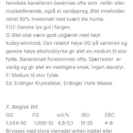
fenoliske karakteren beskrives ofte som nellik- eller
muskatliknende, også et vaniljepreg. Ølet inneholder
minst 50% hvetemalt med svært lite humle.
F/U: Ganske lys gul i fargen.
S: Ølet skal være godt utgjæret med høyt
kullsyreinnhold. Den relativt høye OG på vørteren og
ganske høye alkoholstyrke gir ølet en medium til stor
fylde. Banansmak forekommer ofte. Gjærrester er
vanlig og gir ølet en mektigere smak. Ingen diacetyl.
F: Medium til stor fylde.
Ex: Erdinger Krystallklar, Erdinger Hefe Weisse
F. Belgisk Wit
OG FG vol.% IBU EBC
1.044-50 1.006-10 4,8-5,1 15-25 4-8
Brygges med store mengder enten maltet eller