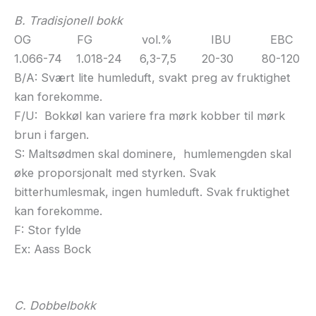
B. Tradisjonell bokk
OG FG vol.% IBU EBC
1.066-74 1.018-24 6,3-7,5 20-30 80-120
B/A: Svært lite humleduft, svakt preg av fruktighet
kan forekomme.
F/U: Bokkøl kan variere fra mørk kobber til mørk
brun i fargen.
S: Maltsødmen skal dominere, humlemengden skal
øke proporsjonalt med styrken. Svak
bitterhumlesmak, ingen humleduft. Svak fruktighet
kan forekomme.
F: Stor fylde
Ex: Aass Bock
C. Dobbelbokk