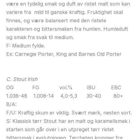
være en tydelig smak og duft av ristet malt som kan
variere fra mild til ganske kraftig. Fruktighet skal
finnes, og være balansert med den ristete
karakteren og bittersmaken fra humlen. Humleduft
og smak fra svak til medium.
F: Medium fylde.
Ex: Carnegie Porter, King and Barnes Old Porter
C. Stout Irish
OG FG vol.% IBU EBC
1.038-48 1.008-14 4,0-5,3 30-40 80+
B/A:
F/U: Kraftig skum er viktig. Svært mørk, nesten sort.
S: Klassisk tørr Stout har en malt og karamellsmak i
starten som går over i en utpreget tørr ristet
bittersmak i avslutningen. Tørrheten kommer fra