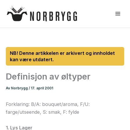
Hopp
rett
til
innholdet
Definisjon av øltyper
Av
Norbrygg
/
17. april 2001
Forklaring: B/A: bouquet/aroma, F/U:
farge/utseende, S: smak, F: fylde
1. Lys Lager