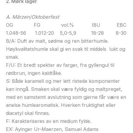
2. Mørk lager
A. Märzen/Oktoberfest
OG FG vol.% IBU EBC
1.048-56 1.012-20 5,0-5,9 18-28 8-30
B/A: Duft av malt, sødme og ren bitterhumle.
Høykvalitetshumle skal gi en svak til middels lukt og
smak.
F/U: Et bredt spekter av farger, fra gyllengul til
rødbrun, ingen kaldtåke.
S: Både karamell og mer lett ristede komponenter
kan inngå. Smaken skal være fyldig og maltpreget,
med en samstemt avslutning som gjerne får være en
anelse humlearomatisk. Hverken fruktighet eller
diacetyl skal finnes.
F: Karakteriseres av en medium fylde.
EX: Ayinger Ur-Maerzen, Samuel Adams