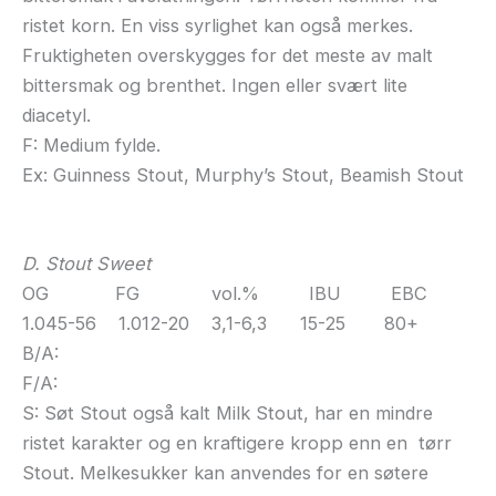
ristet korn. En viss syrlighet kan også merkes.
Fruktigheten overskygges for det meste av malt
bittersmak og brenthet. Ingen eller svært lite
diacetyl.
F: Medium fylde.
Ex: Guinness Stout, Murphy’s Stout, Beamish Stout
D. Stout Sweet
OG FG vol.% IBU EBC
1.045-56 1.012-20 3,1-6,3 15-25 80+
B/A:
F/A:
S: Søt Stout også kalt Milk Stout, har en mindre
ristet karakter og en kraftigere kropp enn en tørr
Stout. Melkesukker kan anvendes for en søtere