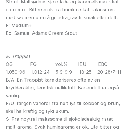
Stout. Maltsødme, sjokolade og karamellsmak skal
dominere. Bittersmak fra humlen skal balanseres
med sødmen uten å gi bidrag av til smak eller duft.
F: Medium+
Ex: Samuel Adams Cream Stout
E. Trappist
OG FG vol.% IBU EBC
1.050-96 1.012-24 5,9-9,9 18-25 20-28/7-11
B/A: En Trappist karakteriseres ofte av en
krydderaktig, fenolisk nellikduft. Bananduft er også
vanlig.
F/U: fargen varierer fra helt lys til kobber og brun,
skal ha kraftig og tykt skum.
S: Fra nøytral maltsødme til sjokoladeaktig ristet
malt-aroma. Svak humlearoma er ok. Lite bitter og