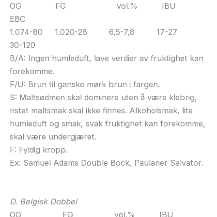
OG FG vol.% IBU
EBC
1.074-80 1.020-28 6,5-7,8 17-27
30-120
B/A: Ingen humleduft, lave verdier av fruktighet kan
forekomme.
F/U: Brun til ganske mørk brun i fargen.
S: Maltsødmen skal dominere uten å være klebrig,
ristet maltsmak skal ikke finnes. Alkoholsmak, lite
humleduft og smak, svak fruktighet kan forekomme,
skal være undergjæret.
F: Fyldig kropp.
Ex: Samuel Adams Double Bock, Paulaner Salvator.
D. Belgisk Dobbel
OG FG vol.% IBU