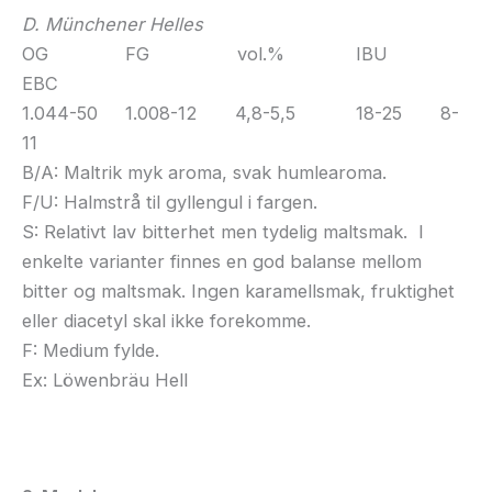
D. Münchener Helles
OG FG vol.% IBU
EBC
1.044-50 1.008-12 4,8-5,5 18-25 8-
11
B/A: Maltrik myk aroma, svak humlearoma.
F/U: Halmstrå til gyllengul i fargen.
S: Relativt lav bitterhet men tydelig maltsmak. I
enkelte varianter finnes en god balanse mellom
bitter og maltsmak. Ingen karamellsmak, fruktighet
eller diacetyl skal ikke forekomme.
F: Medium fylde.
Ex: Löwenbräu Hell