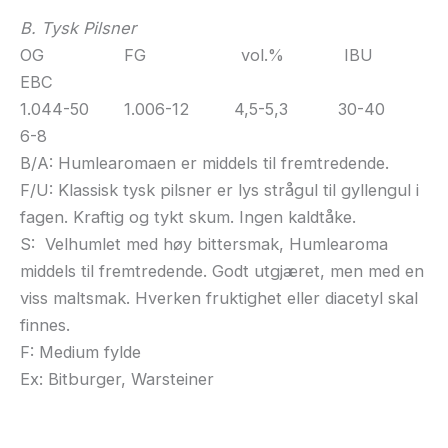
B. Tysk Pilsner
OG FG vol.% IBU
EBC
1.044-50 1.006-12 4,5-5,3 30-40
6-8
B/A: Humlearomaen er middels til fremtredende.
F/U: Klassisk tysk pilsner er lys strågul til gyllengul i
fagen. Kraftig og tykt skum. Ingen kaldtåke.
S: Velhumlet med høy bittersmak, Humlearoma
middels til fremtredende. Godt utgjæret, men med en
viss maltsmak. Hverken fruktighet eller diacetyl skal
finnes.
F: Medium fylde
Ex: Bitburger, Warsteiner