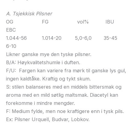
A. Tsjekkisk Pilsner
OG FG vol% IBU
EBC
1.044-56 1.014-20 5,0-6,0 35-45
6-10
Likner ganske mye den tyske pilsner.
B/A: Høykvalitetshumle i duften.
F/U: Fargen kan variere fra mørk til ganske lys gul,
ingen kaldtåke. Kraftig og tykt skum.
S: stilen balanseres med en middels bittersmak og
aroma med en mild søtlig maltsmak. Diacetyl kan
forekomme i mindre mengder.
F: Medium fylde, men noe kraftigere enn i tysk pils.
Ex: Pilsner Urquell, Budvar, Lobkov.