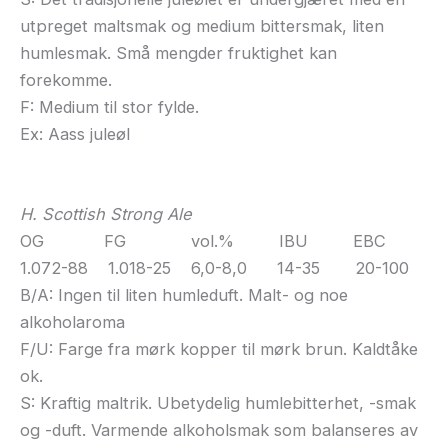
utpreget maltsmak og medium bittersmak, liten
humlesmak. Små mengder fruktighet kan
forekomme.
F: Medium til stor fylde.
Ex: Aass juleøl
H. Scottish Strong Ale
OG FG vol.% IBU EBC
1.072-88 1.018-25 6,0-8,0 14-35 20-100
B/A: Ingen til liten humleduft. Malt- og noe
alkoholaroma
F/U: Farge fra mørk kopper til mørk brun. Kaldtåke
ok.
S: Kraftig maltrik. Ubetydelig humlebitterhet, -smak
og -duft. Varmende alkoholsmak som balanseres av