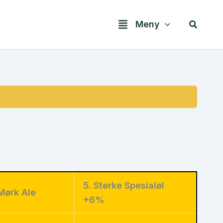
Søk
Meny
5. Sterke Spesialøl
Mørk Ale
+6%