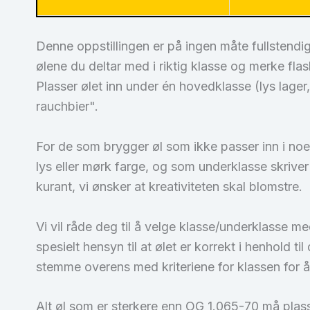
Denne oppstillingen er på ingen måte fullstendig
ølene du deltar med i riktig klasse og merke fl
Plasser ølet inn under én hovedklasse (lys lager,
rauchbier".
For de som brygger øl som ikke passer inn i noe
lys eller mørk farge, og som underklasse skrive
kurant, vi ønsker at kreativiteten skal blomstre.
Vi vil råde deg til å velge klasse/underklasse 
spesielt hensyn til at ølet er korrekt i henhold t
stemme overens med kriteriene for klassen for
Alt øl som er sterkere enn OG 1.065-70 må plass