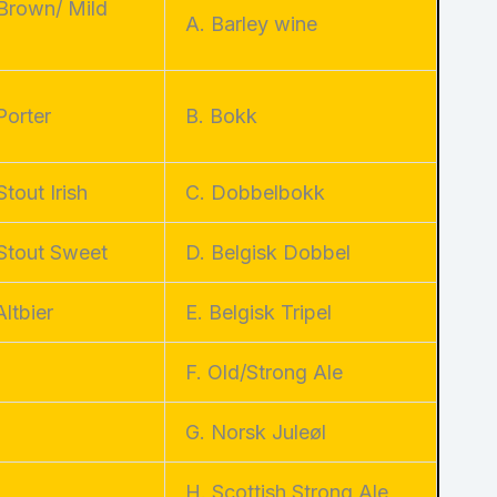
Brown/ Mild
A. Barley wine
e
Porter
B. Bokk
Stout Irish
C. Dobbelbokk
 Stout Sweet
D. Belgisk Dobbel
Altbier
E. Belgisk Tripel
F. Old/Strong Ale
G. Norsk Juleøl
H. Scottish Strong Ale