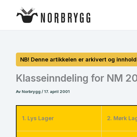
Hopp
rett
til
innholdet
Klasseinndeling for NM 2
Av
Norbrygg
/
17. april 2001
1. Lys Lager
2. Mørk La