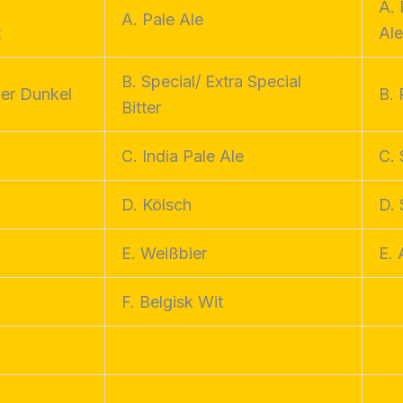
A. 
A. Pale Ale
t
Al
B. Special/ Extra Special
er Dunkel
B. 
Bitter
C. India Pale Ale
C. 
D. Kölsch
D.
E. Weißbier
E. 
F. Belgisk Wit