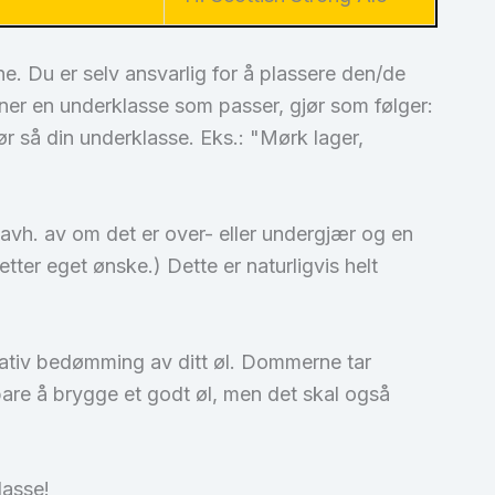
e. Du er selv ansvarlig for å plassere den/de
nner en underklasse som passer, gjør som følger:
før så din underklasse. Eks.: "Mørk lager,
avh. av om det er over- eller undergjær og en
ter eget ønske.) Dette er naturligvis helt
egativ bedømming av ditt øl. Dommerne tar
e bare å brygge et godt øl, men det skal også
lasse!