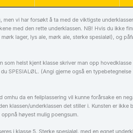
, men vi har forsøkt å ta med de viktigste underklassen
askene med den rette underklassen. NB! Hvis du ikke fi
 mørk lager, lys ale, mørk ale, sterke spesialøl), og på
n som helst kjent klasse skriver man opp hovedklasse 
r du SPESIALØL. (Angi gjerne også en typebetegnelse et
med omhu da en feilplassering vil kunne forårsake en n
il den klassen/underklassen det stiller i. Kunsten er ikk
 å oppnå høyest mulig poengsum.
eres i klasse 5. Sterke spesialøl, med en egnet underk