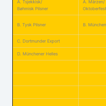
A. Tsjekkisk/
A. Märzen/
Bøhmisk Pilsner
Oktoberfes
B. Tysk Pilsner
B. München
C. Dortmunder Export
D. Münchener Helles