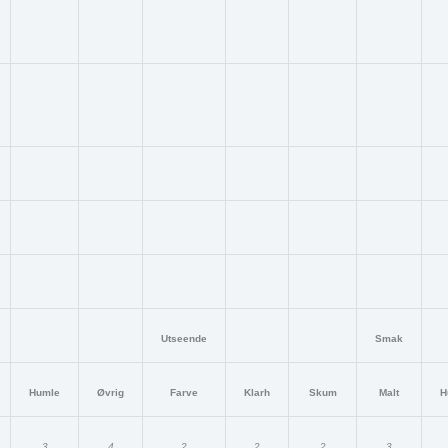
Utseende
Smak
Humle
Øvrig
Farve
Klarh
Skum
Malt
H
3
4
2
2
2
3