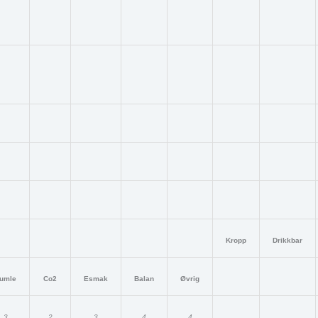
Kropp
Drikkbar
umle
Co2
Esmak
Balan
Øvrig
3
2
3
4
4