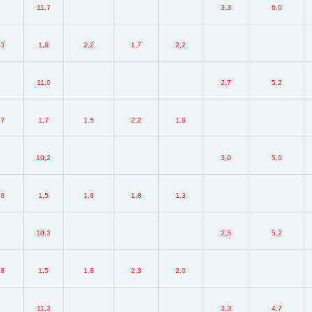
11,7
3,3
6,0
,3
1,8
2,2
1,7
2,2
11,0
2,7
5,2
,7
1,7
1,5
2,2
1,8
10,2
3,0
5,0
,8
1,5
1,8
1,8
1,3
10,3
2,5
5,2
,8
1,5
1,8
2,3
2,0
11,3
3,3
4,7