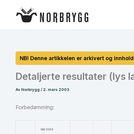
Hopp
rett
til
innholdet
Detaljerte resultater (lys l
Av
Norbrygg
/
2. mars 2003
Forbedømming:
NM 2003