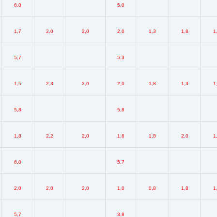
6,0
5,0
1,7
2,0
2,0
2,0
1,3
1,8
1
5,7
5,3
1,5
2,3
2,0
2,0
1,8
1,3
1
5,8
5,8
1,8
2,2
2,0
1,8
1,8
2,0
1
6,0
5,7
2,0
2,0
2,0
1,0
0,8
1,8
1
5,7
3,8