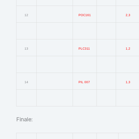
12
POC161
2,3
13
PLC311
1,2
14
PIL 007
1,3
Finale: