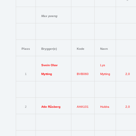
Max poeng
Plass
Brygger(e)
Kode
Navn
Svein Olav
Lys
1
Mytting
BVB060
Mytting
2,0
2
Atle Råsberg
AHA101
Huldra
2,0