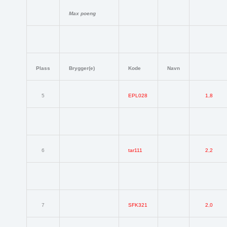
Max poeng
Plass
Brygger(e)
Kode
Navn
5
EPL028
1,8
6
tar111
2,2
7
SFK321
2,0