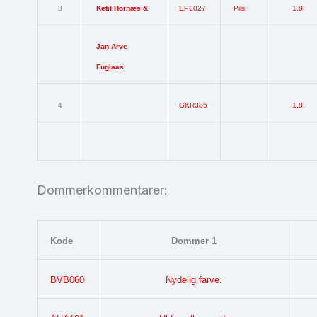
3
Ketil Hornæs &
EPL027
Pils
1,8
Jan Arve
Fuglaas
4
GKR385
1,8
Dommerkommentarer:
Kode
Dommer 1
BVB060
Nydelig farve.