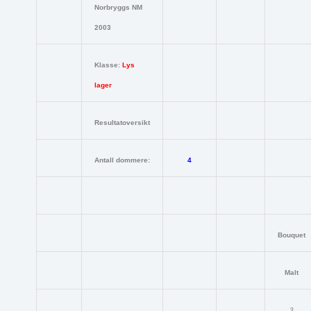
Norbryggs NM
2003
Klasse:
Lys
lager
Resultatoversikt
Antall dommere:
4
Bouquet
Malt
3