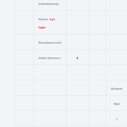
forbedømming
Klasse:
Lys
lager
Resultatoversikt
Antall dommere:
3
Bouquet
Malt
3