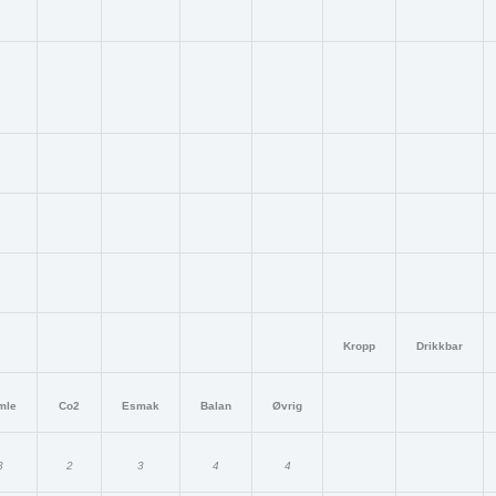
Kropp
Drikkbar
mle
Co2
Esmak
Balan
Øvrig
3
2
3
4
4