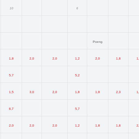
10
6
Poeng
1,8
2,0
2,0
1,2
2,0
1,8
1
5,7
5,2
1,5
3,0
2,0
1,8
1,8
2,3
1
6,7
5,7
2,0
2,0
2,0
1,2
1,8
1,8
2