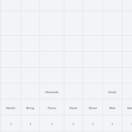
Utseende
Smak
Humle
Øvrig
Farve
Klarh
Skum
Malt
Hu
3
4
2
2
2
3