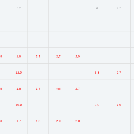
19
5
10
,8
1,8
2,3
2,7
2,0
12,5
3,3
6,7
,5
1,8
1,7
feil
2,7
10,0
3,0
7,0
,3
1,7
1,8
2,0
2,0