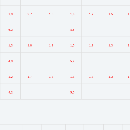
1,3
2,7
1,8
1,0
1,7
1,5
1
6,3
4,5
1,3
1,8
1,8
1,5
1,8
1,3
1
4,3
5,2
1,2
1,7
1,8
1,8
1,8
1,3
1
4,2
5,5