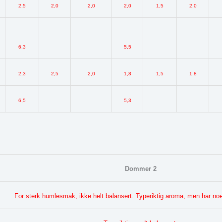
2,5
2,0
2,0
2,0
1,5
2,0
6,3
5,5
2,3
2,5
2,0
1,8
1,5
1,8
6,5
5,3
Dommer 2
For sterk humlesmak, ikke helt balansert. Typeriktig aroma, men har no