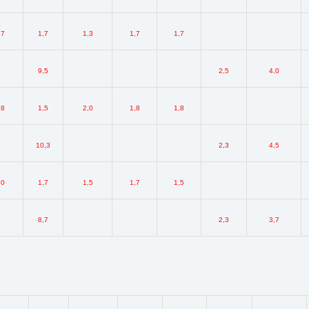
,7
1,7
1,3
1,7
1,7
9,5
2,5
4,0
,8
1,5
2,0
1,8
1,8
10,3
2,3
4,5
,0
1,7
1,5
1,7
1,5
8,7
2,3
3,7