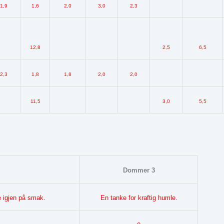
1,9
1,6
2,0
3,0
2,3
12,8
2,5
6,5
2,3
1,8
1,8
2,0
2,0
11,5
3,0
5,5
Dommer 3
e igjen på smak.
En tanke for kraftig humle.