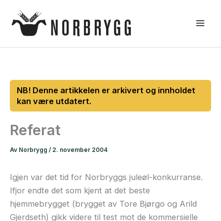
Hopp
rett
til
innholdet
Referat
Av
Norbrygg
/
2. november 2004
Igjen var det tid for Norbryggs juleøl-konkurranse.
Ifjor endte det som kjent at det beste
hjemmebrygget (brygget av Tore Bjørgo og Arild
Gjerdseth) gikk videre til test mot de kommersielle