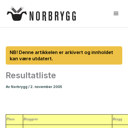
Hopp
rett
til
innholdet
Resultatliste
Av
Norbrygg
/
2. november 2005
Plass
Bryggere
Brygg