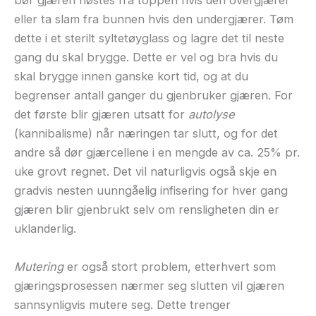
bør gjæren høstes fra toppen hvis den overgjærer
eller ta slam fra bunnen hvis den undergjærer. Tøm
dette i et sterilt syltetøyglass og lagre det til neste
gang du skal brygge. Dette er vel og bra hvis du
skal brygge innen ganske kort tid, og at du
begrenser antall ganger du gjenbruker gjæren. For
det første blir gjæren utsatt for
autolyse
(kannibalisme) når næringen tar slutt, og for det
andre så dør gjærcellene i en mengde av ca. 25% pr.
uke grovt regnet. Det vil naturligvis også skje en
gradvis nesten uunngåelig infisering for hver gang
gjæren blir gjenbrukt selv om rensligheten din er
uklanderlig.
Mutering
er også stort problem, etterhvert som
gjæringsprosessen nærmer seg slutten vil gjæren
sannsynligvis mutere seg. Dette trenger