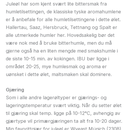
Juleøl har som kjent svært lite bittersmak fra
humletilsettingen, de klassiske tyske aromahumlene
er å anbefale for alle humletilsettingene i dette ølet.
Hallertau, Saaz, Hersbruck, Tettnang og Spalt er
alle utmerkede humler her. Hovedsakelig bør det
være nok med å bruke bitterhumle, men du må
gjerne også ha en liten mengde med smakshumle i
de siste 10-15 min. av kokingen. IBU bør ligge i
området 20-25, mye humlesmak og aroma er
uønsket i dette ølet, maltsmaken skal dominere.
Gjæring
Som i alle andre lagerøltyper er gjærings- og
lageringstemperatur svært viktig. Når du setter ølet
til gjæring skal temp. ligge på 10-12°C, avhengig av
gjærtype vil primærgjæringen ta alt fra 10-20 dager.
Min favorittgjær for juleøl er Wyeast Münich (2308)