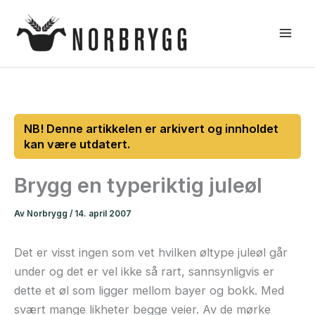
Hopp
rett
til
innholdet
Brygg en typeriktig juleøl
Av
Norbrygg
/
14. april 2007
Det er visst ingen som vet hvilken øltype juleøl går
under og det er vel ikke så rart, sannsynligvis er
dette et øl som ligger mellom bayer og bokk. Med
svært mange likheter begge veier. Av de mørke