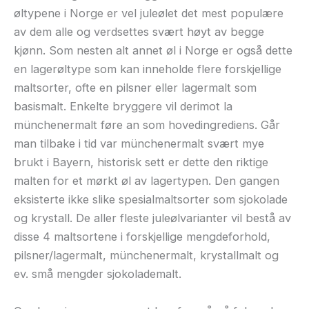
øltypene i Norge er vel juleølet det mest populære
av dem alle og verdsettes svært høyt av begge
kjønn. Som nesten alt annet øl i Norge er også dette
en lagerøltype som kan inneholde flere forskjellige
maltsorter, ofte en pilsner eller lagermalt som
basismalt. Enkelte bryggere vil derimot la
münchenermalt føre an som hovedingrediens. Går
man tilbake i tid var münchenermalt svært mye
brukt i Bayern, historisk sett er dette den riktige
malten for et mørkt øl av lagertypen. Den gangen
eksisterte ikke slike spesialmaltsorter som sjokolade
og krystall. De aller fleste juleølvarianter vil bestå av
disse 4 maltsortene i forskjellige mengdeforhold,
pilsner/lagermalt, münchenermalt, krystallmalt og
ev. små mengder sjokolademalt.