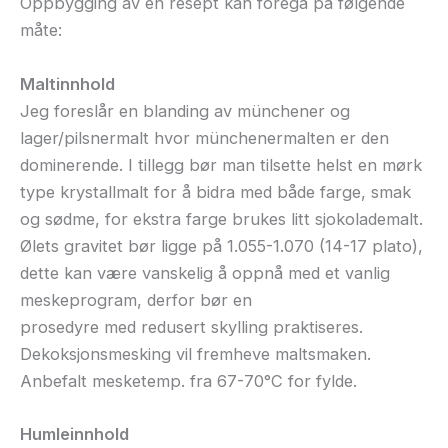
Oppbygging av en resept kan foregå på følgende
måte:
Maltinnhold
Jeg foreslår en blanding av münchener og
lager/pilsnermalt hvor münchenermalten er den
dominerende. I tillegg bør man tilsette helst en mørk
type krystallmalt for å bidra med både farge, smak
og sødme, for ekstra farge brukes litt sjokolademalt.
Ølets gravitet bør ligge på 1.055-1.070 (14-17 plato),
dette kan være vanskelig å oppnå med et vanlig
meskeprogram, derfor bør en
prosedyre med redusert skylling praktiseres.
Dekoksjonsmesking vil fremheve maltsmaken.
Anbefalt mesketemp. fra 67-70°C for fylde.
Humleinnhold