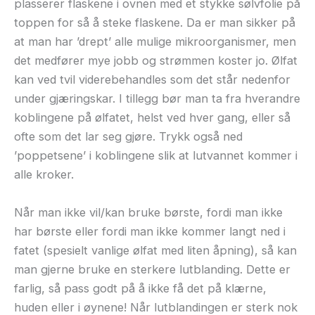
plasserer flaskene i ovnen med et stykke sølvfolie på
toppen for så å steke flaskene. Da er man sikker på
at man har ’drept’ alle mulige mikroorganismer, men
det medfører mye jobb og strømmen koster jo. Ølfat
kan ved tvil viderebehandles som det står nedenfor
under gjæringskar. I tillegg bør man ta fra hverandre
koblingene på ølfatet, helst ved hver gang, eller så
ofte som det lar seg gjøre. Trykk også ned
’poppetsene’ i koblingene slik at lutvannet kommer i
alle kroker.
Når man ikke vil/kan bruke børste, fordi man ikke
har børste eller fordi man ikke kommer langt ned i
fatet (spesielt vanlige ølfat med liten åpning), så kan
man gjerne bruke en sterkere lutblanding. Dette er
farlig, så pass godt på å ikke få det på klærne,
huden eller i øynene! Når lutblandingen er sterk nok