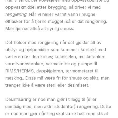
Når vi skrubber kokekjelen med oppvaskbørste og
oppvaskmiddel etter brygging, så driver vi med
rengjøring
. Når vi heller varmt vann i mugne
ølflasker for å fjerne mugget, så er det rengjøring.
Man fjerner altså alt synlig smuss.
Det holder med rengjøring når det gjelder alt av
utstyr og hjelpemidler som kommer i kontakt med
vørteren før den kokes; kokekjelen, mesketanken,
varmtvannstanken, varmekolbe og pumpe til
RIMS/HERMS, dyppkjøleren, termometeret til
mesking.. Disse må være fri for smuss og skitt, men
trenger ikke å være steril eller desinfisert.
Desinfisering er noe man gjør i tillegg til (eller
samtidig med, men aldri istedenfor) rengjøring. Dette
er noe man gjør når ting skal være helt rene slik at