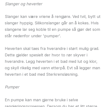
Slanger og heverter
Slanger kan være vriene å rengjøre. Ved tvil, bytt ut
slanger hyppig. Silikonslanger går an å kokes. Hvis
slangene lar seg koble til en pumpe så gjør det som
står nedenfor under 'pumper'.
Heverten skal taes fra hverandre i størt mulig grad.
Dette gjelder spesielt der hvor to rør skyver i
hverandre. Legg heverten i et bad med lut og klor,
og skyll rikelig med vann etterpå. Evt så legger man
heverten i et bad med Sterkrensløsning.
Pumper
En pumpe kan man gjerne bruke i selve
rengjøringsprosessen. Dersom du har et litt større