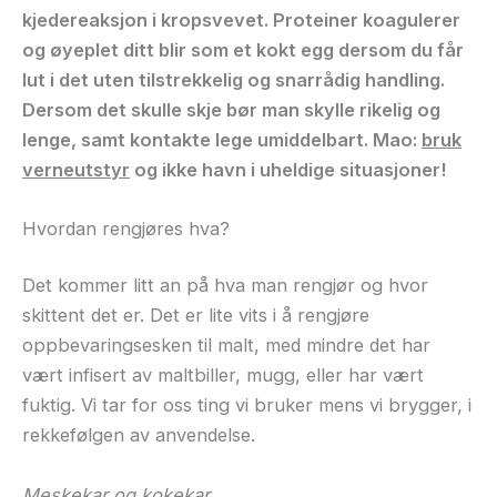
kjedereaksjon i kropsvevet. Proteiner koagulerer
og øyeplet ditt blir som et kokt egg dersom du får
lut i det uten tilstrekkelig og snarrådig handling.
Dersom det skulle skje bør man skylle rikelig og
lenge, samt kontakte lege umiddelbart. Mao:
bruk
verneutstyr
og ikke havn i uheldige situasjoner!
Hvordan rengjøres hva?
Det kommer litt an på hva man rengjør og hvor
skittent det er. Det er lite vits i å rengjøre
oppbevaringsesken til malt, med mindre det har
vært infisert av maltbiller, mugg, eller har vært
fuktig. Vi tar for oss ting vi bruker mens vi brygger, i
rekkefølgen av anvendelse.
Meskekar og kokekar