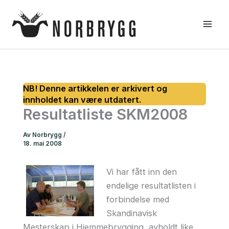
Hopp
rett
til
innholdet
Resultatliste SKM2008
Av
Norbrygg
/
18. mai 2008
Vi har fått inn den
endelige resultatlisten i
forbindelse med
Skandinavisk
Mesterskap i Hjemmebrygging, avholdt like