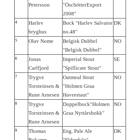
Petersson
"ÖschötterExport
2008"
4
Harlev
Bock "Harlev Salvator
DK
bryghus
no.48"
5
Olav Nome
Belgisk Dubbel
NO
"Belgisk Dubbel"
6
Jonas
Imperial Stout
SE
Carlfjord
"Spiflicate Stout"
7
Trygve
Oatmeal Stout
NO
Torsteinsen &
"Holmen Graa
Rune Arnesen
Havrestaut"
8
Trygve
Doppelbock"Holmen
NO
Torsteinsen &
Graa Nyttårsbokk"
Rune Arnesen
9
Thomas
Eng. Pale Ale
DK
Rokamp
"Elderdale"