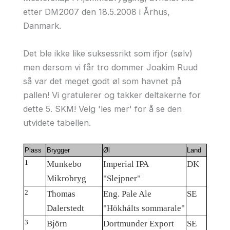
etter DM2007 den 18.5.2008 i Århus,
Danmark.
Det ble ikke like suksessrikt som ifjor (sølv)
men dersom vi får tro dommer Joakim Ruud
så var det meget godt øl som havnet på
pallen! Vi gratulerer og takker deltakerne for
dette 5. SKM! Velg 'les mer' for å se den
utvidete tabellen.
Plass
Brygger
Øl
Land
1
Munkebo
Imperial IPA
DK
Mikrobryg
"Slejpner"
2
Thomas
Eng. Pale Ale
SE
Dalerstedt
"Hökhålts sommarale"
3
Björn
Dortmunder Export
SE