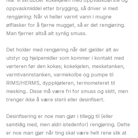
Når vi skrubber kokekjelen med oppvaskbørste og
oppvaskmiddel etter brygging, så driver vi med
rengjøring
. Når vi heller varmt vann i mugne
ølflasker for å fjerne mugget, så er det rengjøring.
Man fjerner altså alt synlig smuss.
Det holder med rengjøring når det gjelder alt av
utstyr og hjelpemidler som kommer i kontakt med
vørteren før den kokes; kokekjelen, mesketanken,
varmtvannstanken, varmekolbe og pumpe til
RIMS/HERMS, dyppkjøleren, termometeret til
mesking.. Disse må være fri for smuss og skitt, men
trenger ikke å være steril eller desinfisert.
Desinfisering er noe man gjør i tillegg til (eller
samtidig med, men aldri istedenfor) rengjøring. Dette
er noe man gjør når ting skal være helt rene slik at