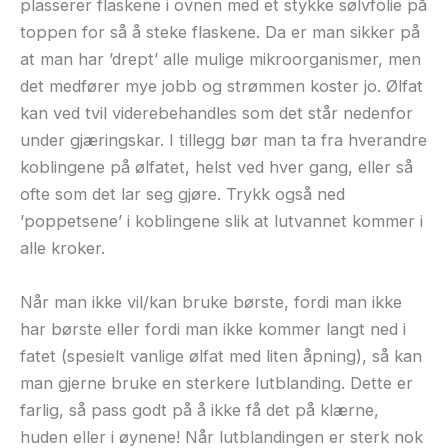
plasserer flaskene i ovnen med et stykke sølvfolie på
toppen for så å steke flaskene. Da er man sikker på
at man har ’drept’ alle mulige mikroorganismer, men
det medfører mye jobb og strømmen koster jo. Ølfat
kan ved tvil viderebehandles som det står nedenfor
under gjæringskar. I tillegg bør man ta fra hverandre
koblingene på ølfatet, helst ved hver gang, eller så
ofte som det lar seg gjøre. Trykk også ned
’poppetsene’ i koblingene slik at lutvannet kommer i
alle kroker.
Når man ikke vil/kan bruke børste, fordi man ikke
har børste eller fordi man ikke kommer langt ned i
fatet (spesielt vanlige ølfat med liten åpning), så kan
man gjerne bruke en sterkere lutblanding. Dette er
farlig, så pass godt på å ikke få det på klærne,
huden eller i øynene! Når lutblandingen er sterk nok