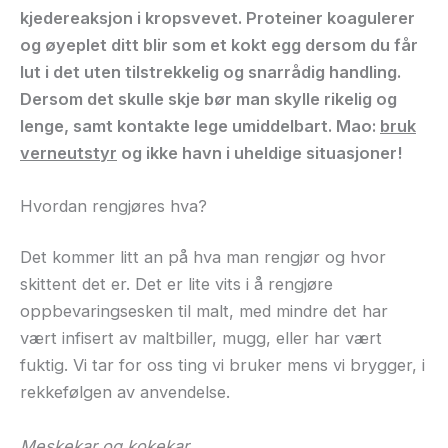
kjedereaksjon i kropsvevet. Proteiner koagulerer
og øyeplet ditt blir som et kokt egg dersom du får
lut i det uten tilstrekkelig og snarrådig handling.
Dersom det skulle skje bør man skylle rikelig og
lenge, samt kontakte lege umiddelbart. Mao:
bruk
verneutstyr
og ikke havn i uheldige situasjoner!
Hvordan rengjøres hva?
Det kommer litt an på hva man rengjør og hvor
skittent det er. Det er lite vits i å rengjøre
oppbevaringsesken til malt, med mindre det har
vært infisert av maltbiller, mugg, eller har vært
fuktig. Vi tar for oss ting vi bruker mens vi brygger, i
rekkefølgen av anvendelse.
Meskekar og kokekar