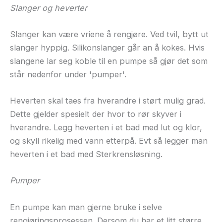
Slanger og heverter
Slanger kan være vriene å rengjøre. Ved tvil, bytt ut
slanger hyppig. Silikonslanger går an å kokes. Hvis
slangene lar seg koble til en pumpe så gjør det som
står nedenfor under 'pumper'.
Heverten skal taes fra hverandre i størt mulig grad.
Dette gjelder spesielt der hvor to rør skyver i
hverandre. Legg heverten i et bad med lut og klor,
og skyll rikelig med vann etterpå. Evt så legger man
heverten i et bad med Sterkrensløsning.
Pumper
En pumpe kan man gjerne bruke i selve
rengjøringsprosessen. Dersom du har et litt større