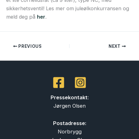
et lite corneliusfat (ca 9 liter), type NC, med
sikkerhetsventil! Les mer om juleølkonkurransen og
meld deg på
her
.
PREVIOUS
NEXT
Pressekontakt
:
Jørgen Olsen
Postadresse:
Norbrygg