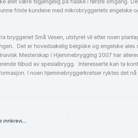
ikke ølet være tilgjengelig på flaske i første omgang. De
kunne friste kundene med mikrobryggeriets engelske og
ra bryggeriet Små Vesen, utstyret vil etter noen planl
ngen. Det er hovedsakelig belgiske og engelske ales som 
navisk Mesterskap i Hjemmebrygging 2007 har allerede f
 varierende tilbud av spesialbrygg. Interesserte kan ta 
formasjon. I noen hjemmebryggerkretser ryktes det nå
Norbrygg sier opp avtalen med Norøl vedrørende innkreving av medlemsavgift