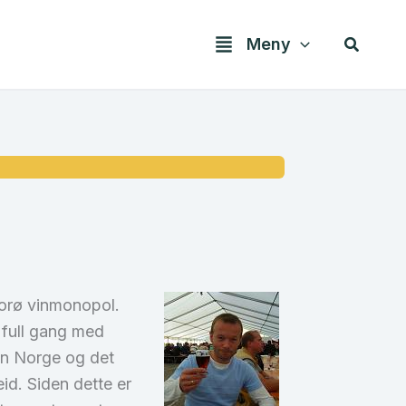
Søk
Meny
Florø vinmonopol.
 full gang med
jon Norge og det
id. Siden dette er