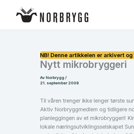
Hopp
rett
til
innholdet
Nytt mikrobryggeri
Av
Norbrygg
/
21. september 2008
Til våren trenger ikke lenger tørste s
Aktiv Norbryggmedlem og tidligere no
planleggingen av et mikrobryggeri! Kin
lokale næringsutviklingsselskapet Sunn