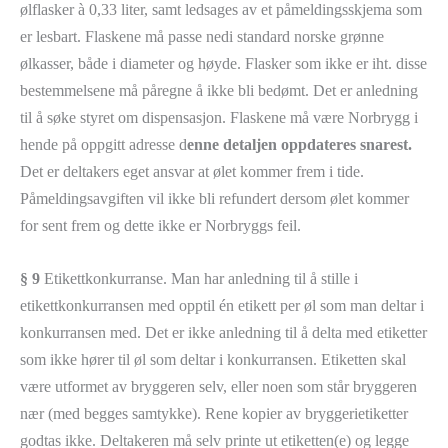
ølflasker à 0,33 liter, samt ledsages av et påmeldingsskjema som
er lesbart. Flaskene må passe nedi standard norske grønne
ølkasser, både i diameter og høyde. Flasker som ikke er iht. disse
bestemmelsene må påregne å ikke bli bedømt. Det er anledning
til å søke styret om dispensasjon. Flaskene må være Norbrygg i
hende på oppgitt adresse d
enne detaljen oppdateres snarest.
Det er deltakers eget ansvar at ølet kommer frem i tide.
Påmeldingsavgiften vil ikke bli refundert dersom ølet kommer
for sent frem og dette ikke er Norbryggs feil.
§ 9
Etikettkonkurranse. Man har anledning til å stille i
etikettkonkurransen med opptil én etikett per øl som man deltar i
konkurransen med. Det er ikke anledning til å delta med etiketter
som ikke hører til øl som deltar i konkurransen. Etiketten skal
være utformet av bryggeren selv, eller noen som står bryggeren
nær (med begges samtykke). Rene kopier av bryggerietiketter
godtas ikke. Deltakeren må selv printe ut etiketten(e) og legge