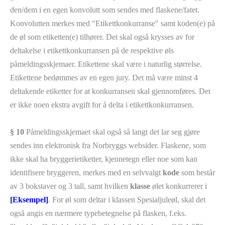
den/dem i en egen konvolutt som sendes med flaskene/fatet.
Konvolutten merkes med "Etikettkonkurranse" samt koden(e) på
de øl som etiketten(e) tilhører. Det skal også krysses av for
deltakelse i etikettkonkurransen på de respektive øls
påmeldingsskjemaer. Etikettene skal være i naturlig størrelse.
Etikettene bedømmes av en egen jury. Det må være minst 4
deltakende etiketter for at konkurransen skal gjennomføres. Det
er ikke noen ekstra avgift for å delta i etikettkonkurransen.
§ 10
Påmeldingsskjemaet skal også så langt det lar seg gjøre
sendes inn elektronisk fra Norbryggs websider. Flaskene, som
ikke skal ha bryggerietiketter, kjennetegn eller noe som kan
identifisere bryggeren, merkes med en selvvalgt
kode
som består
av 3 bokstaver og 3 tall, samt hvilken
klasse
ølet konkurrerer i
[Eksempel]
. For øl som deltar i klassen Spesialjuleøl, skal det
også angis en nærmere typebetegnelse på flasken, f.eks.