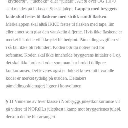
"krydderøl", "julebokk" eller "juleale". Alt øl over OG 1.070
skal meldes på i klassen Spesialjuleøl.
Lappen med bryggets
kode skal festes til flaskene med strikk rundt flasken
.
Merkelappen skal altså IKKE festes til flasken med tape, lim
eller annet som gjør den vanskelig å fjerne. Hvis ikke flaskene er
merket iht. dette vil ikke ølet bli bedømt. Påmeldingsavgiften vil
i så fall ikke bli refundert. Koden bør du notere ned for
referanse. Koden skal ikke inneholde bryggerens initialer e.l. og
det skal ikke brukes koder som man har brukt i tidligere
konkurranser. Det leveres også en lukket konvolutt hvor alle
koder er merket tydelig på utsiden. Deltakers
påmeldingsskjema(er) ligger i konvolutten.
§ 11
Vinnerne av hver klasse i Norbryggs juleølkonkurranse vil
gå videre til NORØLs juleøltest i kamp mot bryggerienes juleøl,
dersom denne blir arrangert.