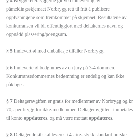
§ 4
Bryggeren/bryggerne gir ved innlevering av
påmeldingsskjemaet Norbrygg rett til fritt å publisere
opplysningene som fremkommer på skjemaet. Resultatene av
konkurransen vil bli offentliggjort med deltakernes navn og
oppnådd plassering/poengsum.
§ 5
Innlevert øl med emballasje tilfaller Norbrygg.
§ 6
Innleverte øl bedømmes av en jury på 3-4 dommere.
Konkurransedommernes bedømming er endelig og kan ikke
påklages.
§ 7
Deltageravgiften er gratis for medlemmer av Norbrygg og kr
70,- per brygg for ikke-medlemmer. Deltageravgiften innbetales
til konto
oppdateres
, og må være mottatt
oppdateres.
§ 8
Deltagende øl skal leveres i 4 -fire- stykk standard norske