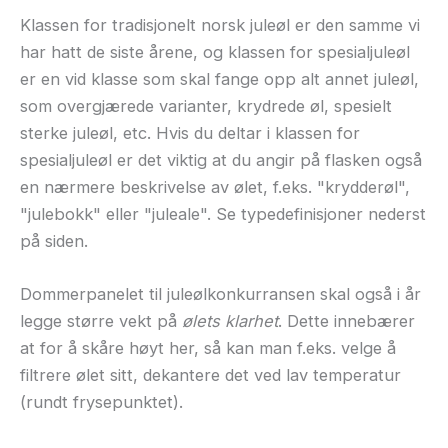
Klassen for tradisjonelt norsk juleøl er den samme vi
har hatt de siste årene, og klassen for spesialjuleøl
er en vid klasse som skal fange opp alt annet juleøl,
som overgjærede varianter, krydrede øl, spesielt
sterke juleøl, etc. Hvis du deltar i klassen for
spesialjuleøl er det viktig at du angir på flasken også
en nærmere beskrivelse av ølet, f.eks. "krydderøl",
"julebokk" eller "juleale". Se typedefinisjoner nederst
på siden.
Dommerpanelet til juleølkonkurransen skal også i år
legge større vekt på
ølets klarhet
. Dette innebærer
at for å skåre høyt her, så kan man f.eks. velge å
filtrere ølet sitt, dekantere det ved lav temperatur
(rundt frysepunktet).