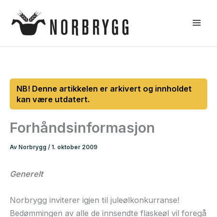
Hopp
rett
til
innholdet
Forhåndsinformasjon
Av
Norbrygg
/
1. oktober 2009
Generelt
Norbrygg inviterer igjen til juleølkonkurranse!
Bedømmingen av alle de innsendte flaskeøl vil foregå