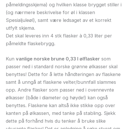
påmeldingsskjema) og hvilken klasse brygget stiller i
(og nærmere beskrivelse for øl i klassen
Spesialjuleøl), samt være ledsaget av et korrekt
utfylt skjema.
Det skal leveres inn 4 stk flasker à 0,33 liter per
påmeldte flaskebrygg.
Kun
vanlige norske brune 0,33 l ølflasker
som
passer ned i standard norske grønne ølkasser skal
benyttes! Dette for å lette håndteringen av flaskene
samt å unngå at flaskene velter/bunnfall slammes
opp. Andre flasker som passer ned i ovennevnte
ølkasser (både i diameter og høyde!) kan også
benyttes. Flaskene kan altså ikke stikke opp over
kanten på ølkassen, med tanke på stabling. Sjekk
dette på forhånd hvis du tenker å bruke slike
ukurante flasker! Det er anledning å søke styret om