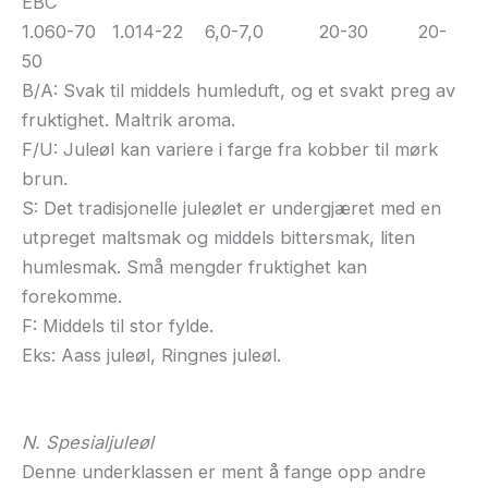
EBC
1.060-70 1.014-22 6,0-7,0 20-30 20-
50
B/A: Svak til middels humleduft, og et svakt preg av
fruktighet. Maltrik aroma.
F/U: Juleøl kan variere i farge fra kobber til mørk
brun.
S: Det tradisjonelle juleølet er undergjæret med en
utpreget maltsmak og middels bittersmak, liten
humlesmak. Små mengder fruktighet kan
forekomme.
F: Middels til stor fylde.
Eks: Aass juleøl, Ringnes juleøl.
N. Spesialjuleøl
Denne underklassen er ment å fange opp andre