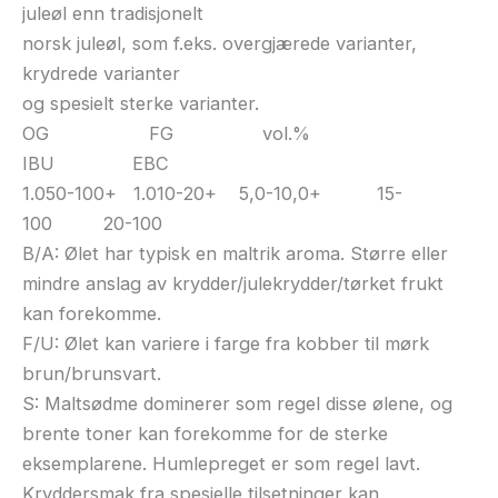
juleøl enn tradisjonelt
norsk juleøl, som f.eks. overgjærede varianter,
krydrede varianter
og spesielt sterke varianter.
OG FG vol.%
IBU EBC
1.050-100+ 1.010-20+ 5,0-10,0+ 15-
100 20-100
B/A: Ølet har typisk en maltrik aroma. Større eller
mindre anslag av krydder/julekrydder/tørket frukt
kan forekomme.
F/U: Ølet kan variere i farge fra kobber til mørk
brun/brunsvart.
S: Maltsødme dominerer som regel disse ølene, og
brente toner kan forekomme for de sterke
eksemplarene. Humlepreget er som regel lavt.
Kryddersmak fra spesielle tilsetninger kan