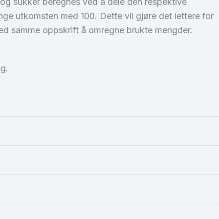
t og sukker beregnes ved å dele den respektive
ange utkomsten med 100. Dette vil gjøre det lettere for
ed samme oppskrift å omregne brukte mengder.
ng.