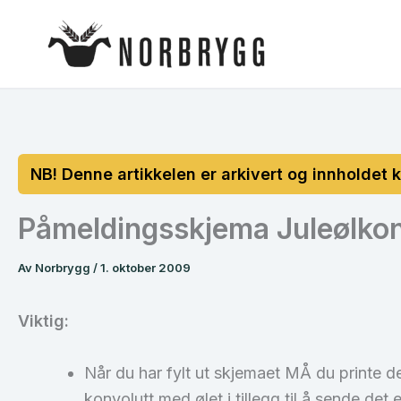
Hopp
rett
til
innholdet
Påmeldingsskjema Juleølko
Av
Norbrygg
/
1. oktober 2009
Viktig:
Når du har fylt ut skjemaet MÅ du printe d
konvolutt med ølet i tillegg til å sende det