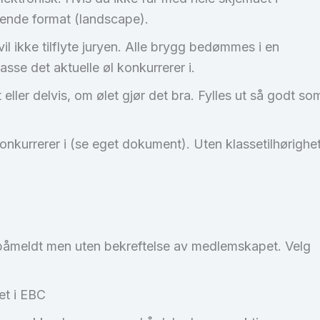
ggende format (landscape).
l ikke tilflyte juryen. Alle brygg bedømmes i en
sse det aktuelle øl konkurrerer i.
eller delvis, om ølet gjør det bra. Fylles ut så godt so
onkurrerer i (se eget dokument). Uten klassetilhørighe
påmeldt men uten bekreftelse av medlemskapet. Velg
et i EBC