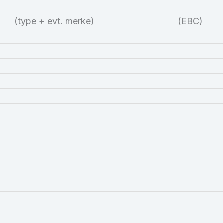
(type + evt. merke)
(
EBC
)