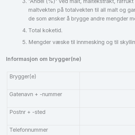
'Andel (%)' ved malt, maltekstrakt, råfruk
maltvekten på totalvekten til all malt og g
de som ønsker å brygge andre mengder m
Total koketid.
Mengder væske til innmesking og til skylli
Informasjon om brygger(ne)
Brygger(e)
Gatenavn + -nummer
Postnr + -sted
Telefonnummer