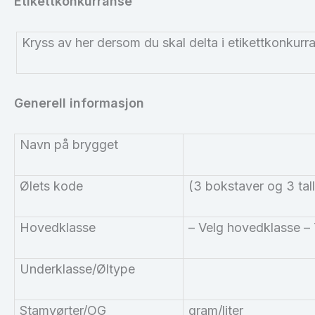
Etikettkonkurranse
Kryss av her dersom du skal delta i etikettkonkurra
Generell informasjon
Navn på brygget
Ølets kode
(3 bokstaver og 3 tall
Hovedklasse
– Velg hovedklasse – T
Underklasse/Øltype
Stamvørter/OG
gram/liter