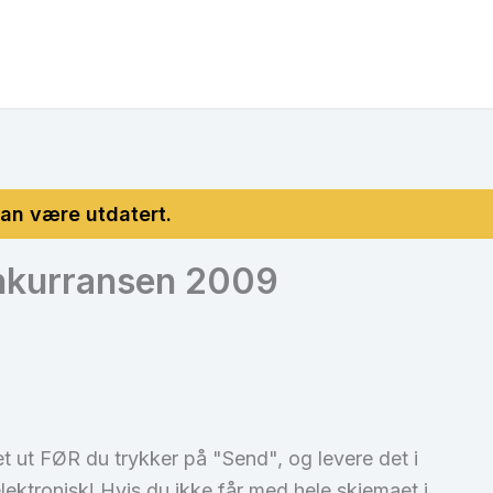
nkurransen 2009
et ut FØR du trykker på "Send", og levere det i
 elektronisk! Hvis du ikke får med hele skjemaet i