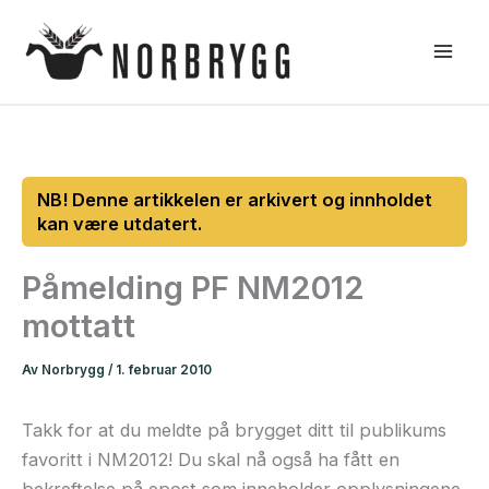
Hopp
rett
til
innholdet
Påmelding PF NM2012
mottatt
Av
Norbrygg
/
1. februar 2010
Takk for at du meldte på brygget ditt til publikums
favoritt i NM2012! Du skal nå også ha fått en