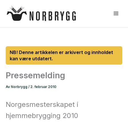
Hopp
rett
til
innholdet
Pressemelding
Av
Norbrygg
/
2. februar 2010
Norgesmesterskapet i
hjemmebrygging 2010