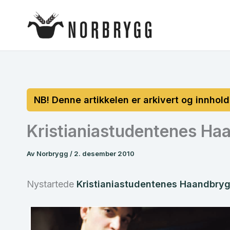
Hopp
rett
til
innholdet
Kristianiastudentenes Haa
Av
Norbrygg
/
2. desember 2010
Nystartede
Kristianiastudentenes Haandbry