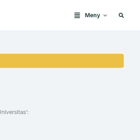
Søk
Meny
niversitas’: