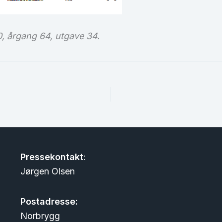
, årgang 64, utgave 34.
Pressekontakt
:
Jørgen Olsen
Postadresse:
Norbrygg