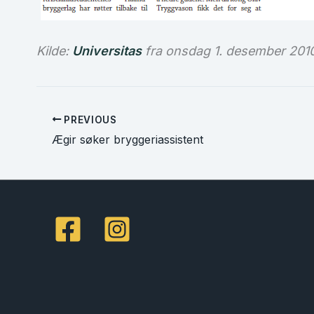
Kilde:
Universitas
fra onsdag 1. desember 2010
PREVIOUS
Ægir søker bryggeriassistent