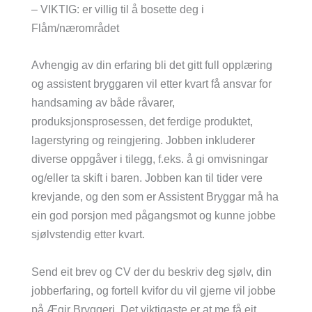
– VIKTIG: er villig til å bosette deg i
Flåm/nærområdet
Avhengig av din erfaring bli det gitt full opplæring
og assistent bryggaren vil etter kvart få ansvar for
handsaming av både råvarer,
produksjonsprosessen, det ferdige produktet,
lagerstyring og reingjering. Jobben inkluderer
diverse oppgåver i tilegg, f.eks. å gi omvisningar
og/eller ta skift i baren. Jobben kan til tider vere
krevjande, og den som er Assistent Bryggar må ha
ein god porsjon med pågangsmot og kunne jobbe
sjølvstendig etter kvart.
Send eit brev og CV der du beskriv deg sjølv, din
jobberfaring, og fortell kvifor du vil gjerne vil jobbe
på Ægir Bryggeri. Det viktigaste er at me få eit