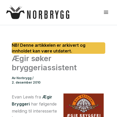
Hopp
rett
til
innholdet
Ægir søker
bryggeriassistent
Av
Norbrygg
/
2. desember 2010
Evan Lewis fra
Ægir
Bryggeri
har følgende
melding til interesserte