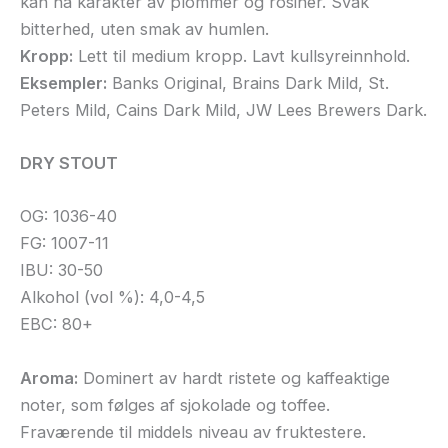
kan ha karakter av plommer og rosiner. Svak
bitterhed, uten smak av humlen.
Kropp:
Lett til medium kropp. Lavt kullsyreinnhold.
Eksempler:
Banks Original, Brains Dark Mild, St.
Peters Mild, Cains Dark Mild, JW Lees Brewers Dark.
DRY STOUT
OG: 1036-40
FG: 1007-11
IBU: 30-50
Alkohol (vol %): 4,0-4,5
EBC: 80+
Aroma:
Dominert av hardt ristete og kaffeaktige
noter, som følges af sjokolade og toffee.
Fraværende til middels niveau av fruktestere.