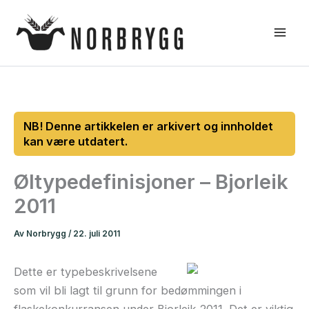
Hopp
rett
til
innholdet
Øltypedefinisjoner – Bjorleik
2011
Av
Norbrygg
/
22. juli 2011
Dette er typebeskrivelsene
som vil bli lagt til grunn for bedømmingen i