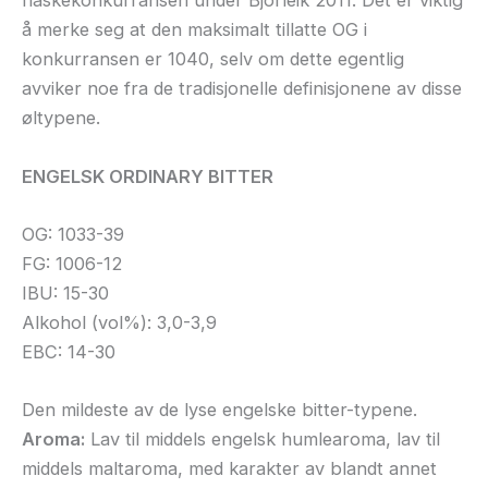
flaskekonkurransen under Bjorleik 2011. Det er viktig
å merke seg at den maksimalt tillatte OG i
konkurransen er 1040, selv om dette egentlig
avviker noe fra de tradisjonelle definisjonene av disse
øltypene.
ENGELSK ORDINARY BITTER
OG: 1033-39
FG: 1006-12
IBU: 15-30
Alkohol (vol%): 3,0-3,9
EBC: 14-30
Den mildeste av de lyse engelske bitter-typene.
Aroma:
Lav til middels engelsk humlearoma, lav til
middels maltaroma, med karakter av blandt annet