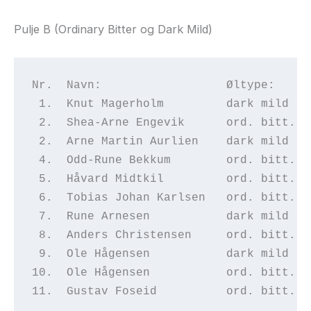
Pulje B (Ordinary Bitter og Dark Mild)
Nr.  Navn:                  Øltype:    P
 1.  Knut Magerholm         dark mild  8
 2.  Shea-Arne Engevik      ord. bitt. 7
 2.  Arne Martin Aurlien    dark mild  7
 4.  Odd-Rune Bekkum        ord. bitt. 7
 5.  Håvard Midtkil         ord. bitt. 6
 6.  Tobias Johan Karlsen   ord. bitt. 6
 7.  Rune Arnesen           dark mild  5
 8.  Anders Christensen     ord. bitt. 4
 9.  Ole Hågensen           dark mild  4
10.  Ole Hågensen           ord. bitt. 4
11.  Gustav Foseid          ord. bitt. 3