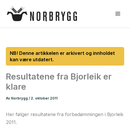
Hopp
rett
til
innholdet
Resultatene fra Bjorleik er
klare
Av
Norbrygg
/
2. oktober 2011
Her følger resultatene fra forbedømmingen i Bjorleik
2011.