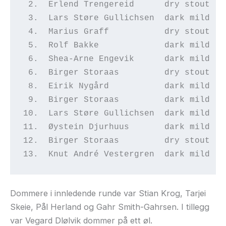
 2.  Erlend Trengereid      dry stout  8
 3.  Lars Støre Gullichsen  dark mild  8
 4.  Marius Graff           dry stout  6
 5.  Rolf Bakke             dark mild  6
 6.  Shea-Arne Engevik      dark mild  6
 6.  Birger Storaas         dry stout  6
 8.  Eirik Nygård           dark mild  5
 9.  Birger Storaas         dark mild  5
10.  Lars Støre Gullichsen  dark mild  5
11.  Øystein Djurhuus       dark mild  4
12.  Birger Storaas         dry stout  4
13.  Knut André Vestergren  dark mild  3
Dommere i innledende runde var Stian Krog, Tarjei
Skeie, Pål Herland og Gahr Smith-Gahrsen. I tillegg
var Vegard Dlølvik dommer på ett øl.