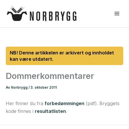
Hopp
rett
til
innholdet
Dommerkommentarer
Av
Norbrygg
/
3. oktober 2011
Her finner du fra
forbedømmingen
(pdf). Bryggets
kode finnes i
resultatlisten
.