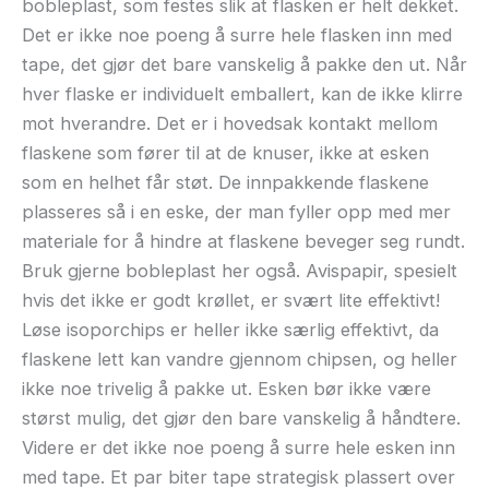
bobleplast, som festes slik at flasken er helt dekket.
Det er ikke noe poeng å surre hele flasken inn med
tape, det gjør det bare vanskelig å pakke den ut. Når
hver flaske er individuelt emballert, kan de ikke klirre
mot hverandre. Det er i hovedsak kontakt mellom
flaskene som fører til at de knuser, ikke at esken
som en helhet får støt. De innpakkende flaskene
plasseres så i en eske, der man fyller opp med mer
materiale for å hindre at flaskene beveger seg rundt.
Bruk gjerne bobleplast her også. Avispapir, spesielt
hvis det ikke er godt krøllet, er svært lite effektivt!
Løse isoporchips er heller ikke særlig effektivt, da
flaskene lett kan vandre gjennom chipsen, og heller
ikke noe trivelig å pakke ut. Esken bør ikke være
størst mulig, det gjør den bare vanskelig å håndtere.
Videre er det ikke noe poeng å surre hele esken inn
med tape. Et par biter tape strategisk plassert over