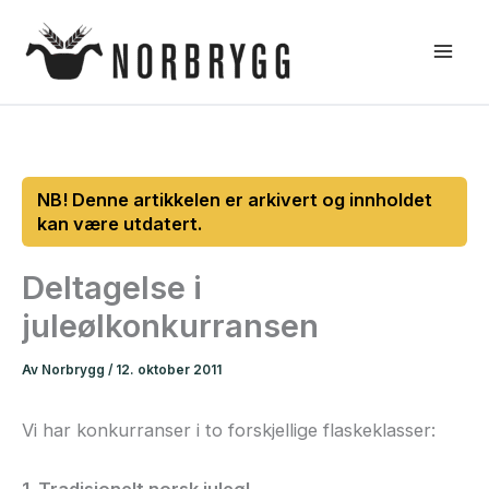
Hopp
rett
til
innholdet
Deltagelse i
juleølkonkurransen
Av
Norbrygg
/
12. oktober 2011
Vi har konkurranser i to forskjellige flaskeklasser:
1. Tradisjonelt norsk juleøl