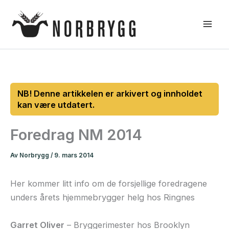
Hopp
rett
til
innholdet
Foredrag NM 2014
Av
Norbrygg
/
9. mars 2014
Her kommer litt info om de forsjellige foredragene
unders årets hjemmebrygger helg hos Ringnes
Garret Oliver
– Bryggerimester hos Brooklyn