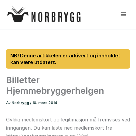
Hopp
rett
til
innholdet
Billetter
Hjemmebryggerhelgen
Av
Norbrygg
/
10. mars 2014
Gyldig medlemskort og legitimasjon må fremvises ved
inngangen. Du kan laste ned medlemskort fra