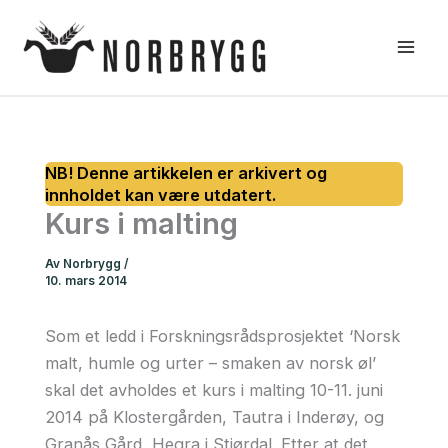
Hopp
rett
til
innholdet
Kurs i malting
Av
Norbrygg
/
10. mars 2014
Som et ledd i Forskningsrådsprosjektet ‘Norsk
malt, humle og urter – smaken av norsk øl’
skal det avholdes et kurs i malting 10-11. juni
2014 på Klostergården, Tautra i Inderøy, og
Granås Gård, Hegra i Stjørdal. Etter at det