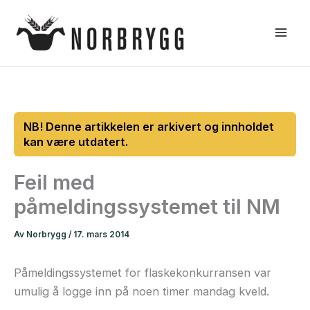
Hopp
rett
til
innholdet
Feil med
påmeldingssystemet til NM
Av
Norbrygg
/
17. mars 2014
Påmeldingssystemet for flaskekonkurransen var
umulig å logge inn på noen timer mandag kveld.