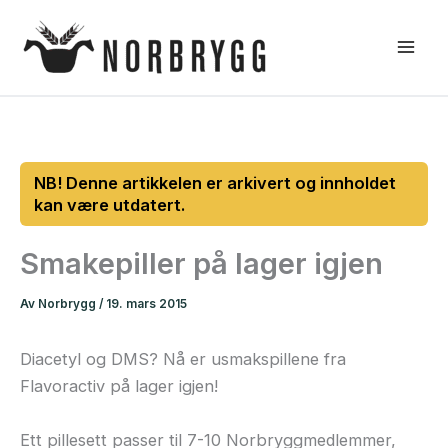
Hopp
rett
til
innholdet
Smakepiller på lager igjen
Av
Norbrygg
/
19. mars 2015
Diacetyl og DMS? Nå er usmakspillene fra
Flavoractiv på lager igjen!
Ett pillesett passer til 7-10 Norbryggmedlemmer,