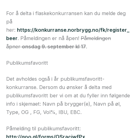
For å delta i flaskekonkurransen kan du melde deg
på
her:
https://konkurranse.norbrygg.no/fk/register_
beer
. Påmeldingen er nå åpen!
Påmeldingen
åpner
onsdag 9. september kl 17
.
Publikumsfavoritt
Det avholdes også i år publikumsfavoritt-
konkurranse. Dersom du ønsker å delta med
publikumsfavoritt ber vi om at du fyller inn følgende
info i skjemaet: Navn på brygger(e), Navn på øl,
Type, OG , FG, Vol%, IBU, EBC.
Påmelding til publikumsfavoritt:
http://goo.gl/forms/OSraciwfPx