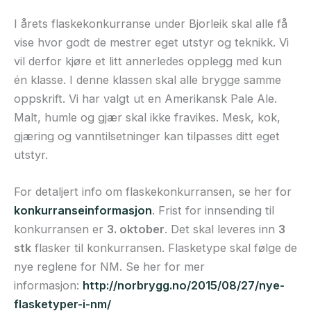
I årets flaskekonkurranse under Bjorleik skal alle få
vise hvor godt de mestrer eget utstyr og teknikk. Vi
vil derfor kjøre et litt annerledes opplegg med kun
én klasse. I denne klassen skal alle brygge samme
oppskrift. Vi har valgt ut en Amerikansk Pale Ale.
Malt, humle og gjær skal ikke fravikes. Mesk, kok,
gjæring og vanntilsetninger kan tilpasses ditt eget
utstyr.
For detaljert info om flaskekonkurransen, se her for
konkurranseinformasjon
. Frist for innsending til
konkurransen er
3. oktober
. Det skal leveres inn
3
stk
flasker til konkurransen. Flasketype skal følge de
nye reglene for NM. Se her for mer
informasjon:
http://norbrygg.no/2015/08/27/nye-
flasketyper-i-nm/