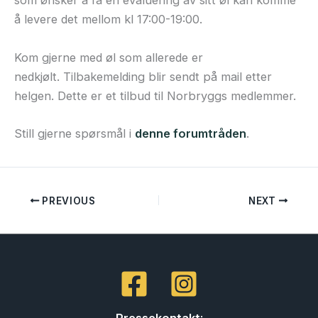
som ønsker å få en evaluering av sitt øl kan komme
å levere det mellom kl 17:00-19:00.
Kom gjerne med øl som allerede er
nedkjølt. Tilbakemelding blir sendt på mail etter
helgen. Dette er et tilbud til Norbryggs medlemmer.
Still gjerne spørsmål i
denne forumtråden
.
PREVIOUS
NEXT
Pressekontakt
: