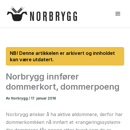
Hopp
rett
til
innholdet
Norbrygg innfører
dommerkort, dommerpoeng
Av
Norbrygg
/
17. januar 2016
Norbrygg ønsker å ha aktive øldommere, derfor har
dommerkomitéen nå innført et «rangeringssystem»