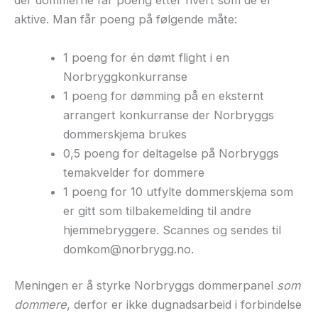
der dommerne får poeng etter hvert som de er
aktive. Man får poeng på følgende måte:
1 poeng for én dømt flight i en
Norbryggkonkurranse
1 poeng for dømming på en eksternt
arrangert konkurranse der Norbryggs
dommerskjema brukes
0,5 poeng for deltagelse på Norbryggs
temakvelder for dommere
1 poeng for 10 utfylte dommerskjema som
er gitt som tilbakemelding til andre
hjemmebryggere. Scannes og sendes til
domkom@norbrygg.no.
Meningen er å styrke Norbryggs dommerpanel
som
dommere
, derfor er ikke dugnadsarbeid i forbindelse