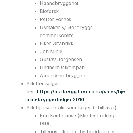
Haandbryggeriet
Bioforsk
Petter Fornes
Usmaker v/ Norbryggs
dommerkomitè
Eiker Ølfabrikk
Jon Mihle
Gustav Jørgensen
Lindheim Ølkompani
Amundsen bryggeri
Billetter selges
her:
https://norbrygg.hoopla.no/sales/hje
mmebryggerhelgen2016
Billettprisene blir som følger (+bill.avg.):
Kun konferanse (ikke festmiddag):
999,-
Tilleggsbillett for festmiddag (der