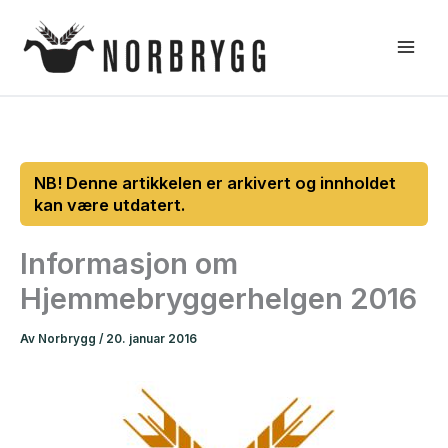
Hopp
rett
til
innholdet
Informasjon om
Hjemmebryggerhelgen 2016
Av
Norbrygg
/
20. januar 2016