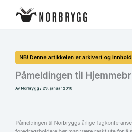
Hopp
rett
til
innholdet
Påmeldingen til Hjemmebr
Av
Norbrygg
/
29. januar 2016
Påmeldingen til Norbryggs årlige fagkonferanse 
foredragsholdere bør man være raskt ute for å sik